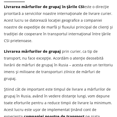
Livrarea mărfurilor de grupaj în țările CSI
este o direcție
prioritară a serviciilor noastre internaționale de livrare curier.
Acest lucru se datorează locației geografice a companiei
noastre de expediție de marfă și fluxului principal de clienți și
tradiției de cooperare în transportul internațional între țările
CSI prietenoase.
Aflați despre costurile de
expediere
Livrarea mărfurilor de grupaj
prin curier, ca tip de
transport, nu face excepție. Acordăm o atenție deosebită
Descarcă țara
livrării de mărfuri de grupaj în Rusia – acesta este un teritoriu
Descarcă orașul
imens și milioane de transporturi zilnice de mărfuri de
grupaj.
Teren de descărcare
Știind cât de important este timpul de livrare a mărfurilor de
Orașul de descărcare de gestiune
grupaj în Rusia, având în vedere distanțe lungi, vom depune
Denumirea mărfii
toate eforturile pentru a reduce timpii de livrare la minimum.
Acest lucru este ușor de implementat ținând cont de
Data de descărcare
experiența
companiei noastre de transport
pe piața