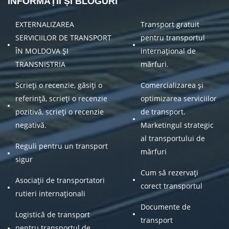
INFORMAȚII ȘI BLOGURI
EXTERNALIZAREA
Transport gratuit
SERVICIILOR DE TRANSPORT
pentru transportul
ÎN MOLDOVA ȘI
internațional de
TRANSNISTRIA
mărfuri.
Scrieți o recenzie, găsiți o
Comercializarea și
referință, scrieți o recenzie
optimizarea serviciilor
pozitivă, scrieți o recenzie
de transport.
negativă.
Marketingul strategic
al transportului de
Reguli pentru un transport
mărfuri
sigur
Cum să rezervați
Asociații de transportatori
corect transportul
rutieri internaționali
Documente de
Logistică de transport
transport
pentru transportul de