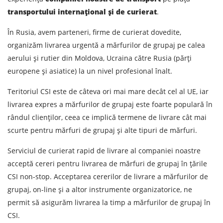
transportului internațional și de curierat
.
Tipul de transport
În Rusia, avem parteneri, firme de curierat dovedite,
Greutatea sarcinii, ( t )
organizăm livrarea urgentă a mărfurilor de grupaj pe calea
aerului și rutier din Moldova, Ucraina către Rusia (părți
Volumul încărcăturii
europene și asiatice) la un nivel profesional înalt.
Teritoriul CSI este de câteva ori mai mare decât cel al UE, iar
livrarea expres a mărfurilor de grupaj este foarte populară în
Persoana de contact
rândul clienților, ceea ce implică termene de livrare cât mai
scurte pentru mărfuri de grupaj și alte tipuri de mărfuri.
Numar de contact
Serviciul de curierat rapid de livrare al companiei noastre
acceptă cereri pentru livrarea de mărfuri de grupaj în țările
E-mail
CSI non-stop. Acceptarea cererilor de livrare a mărfurilor de
grupaj, on-line și a altor instrumente organizatorice, ne
Prin depunerea unei cereri, sunteți de acord cu
permit să asigurăm livrarea la timp a mărfurilor de grupaj în
prelucrarea datelor cu caracter personal.
CSI.