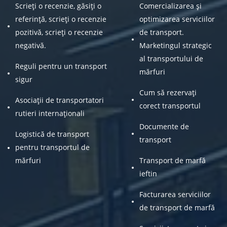
Scrieți o recenzie, găsiți o
Comercializarea și
referință, scrieți o recenzie
optimizarea serviciilor
pozitivă, scrieți o recenzie
de transport.
negativă.
Marketingul strategic
al transportului de
Reguli pentru un transport
mărfuri
sigur
Cum să rezervați
Asociații de transportatori
corect transportul
rutieri internaționali
Documente de
Logistică de transport
transport
pentru transportul de
mărfuri
Transport de marfă
ieftin
Facturarea serviciilor
de transport de marfă