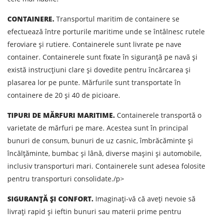
CONTAINERE.
Transportul maritim de containere se
efectuează între porturile maritime unde se întâlnesc rutele
feroviare și rutiere. Containerele sunt livrate pe nave
container. Containerele sunt fixate în siguranță pe navă și
există instrucțiuni clare și dovedite pentru încărcarea și
plasarea lor pe punte. Mărfurile sunt transportate în
containere de 20 și 40 de picioare.
TIPURI DE MĂRFURI MARITIME.
Containerele transportă o
varietate de mărfuri pe mare. Acestea sunt în principal
bunuri de consum, bunuri de uz casnic, îmbrăcăminte și
Aflați despre costurile de
încălțăminte, bumbac și lână, diverse mașini și automobile,
inclusiv transporturi mari. Containerele sunt adesea folosite
expediere
pentru transporturi consolidate./p>
Descarcă țara
SIGURANȚĂ ȘI CONFORT.
Imaginați-vă că aveți nevoie să
Descarcă orașul
livrați rapid și ieftin bunuri sau materii prime pentru