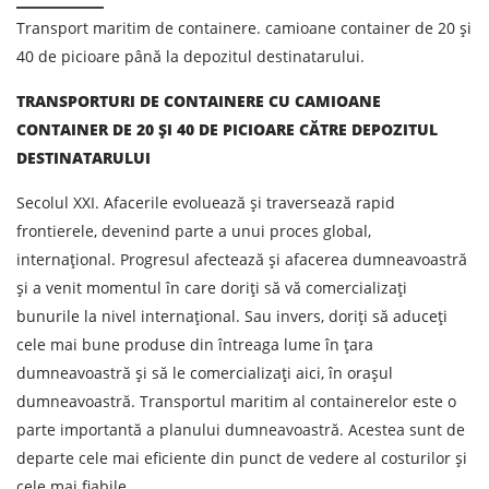
Transport maritim de containere. camioane container de 20 și
40 de picioare până la depozitul destinatarului.
TRANSPORTURI DE CONTAINERE CU CAMIOANE
CONTAINER DE 20 ȘI 40 DE PICIOARE CĂTRE DEPOZITUL
DESTINATARULUI
Secolul XXI. Afacerile evoluează și traversează rapid
frontierele, devenind parte a unui proces global,
internațional. Progresul afectează și afacerea dumneavoastră
și a venit momentul în care doriți să vă comercializați
bunurile la nivel internațional. Sau invers, doriți să aduceți
cele mai bune produse din întreaga lume în țara
dumneavoastră și să le comercializați aici, în orașul
dumneavoastră. Transportul maritim al containerelor este o
parte importantă a planului dumneavoastră. Acestea sunt de
departe cele mai eficiente din punct de vedere al costurilor și
cele mai fiabile.