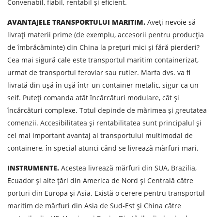
Convenabil, fiabil, rentabil și eficient.
E-mail
AVANTAJELE TRANSPORTULUI MARITIM.
Aveți nevoie să
livrați materii prime (de exemplu, accesorii pentru producția
de îmbrăcăminte) din China la prețuri mici și fără pierderi?
Prin depunerea unei cereri, sunteți de acord cu
Cea mai sigură cale este transportul maritim containerizat,
prelucrarea datelor cu caracter personal.
urmat de transportul feroviar sau rutier. Marfa dvs. va fi
livrată din ușă în ușă într-un container metalic, sigur ca un
seif. Puteți comanda atât încărcături modulare, cât și
TRIMITE
încărcături complexe. Totul depinde de mărimea și greutatea
comenzii. Accesibilitatea și rentabilitatea sunt principalul și
cel mai important avantaj al transportului multimodal de
containere, în special atunci când se livrează mărfuri mari.
INSTRUMENTE.
Acestea livrează mărfuri din SUA, Brazilia,
Ecuador și alte țări din America de Nord și Centrală către
porturi din Europa și Asia. Există o cerere pentru transportul
maritim de mărfuri din Asia de Sud-Est și China către