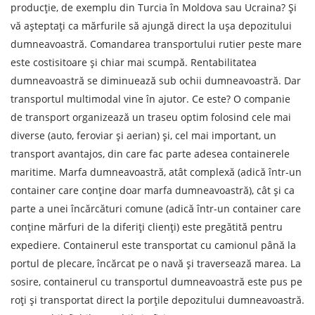
Teren de descărcare
producție, de exemplu din Turcia în Moldova sau Ucraina? Și
vă așteptați ca mărfurile să ajungă direct la ușa depozitului
Orașul de descărcare de gestiune
dumneavoastră. Comandarea transportului rutier peste mare
Denumirea mărfii
este costisitoare și chiar mai scumpă. Rentabilitatea
dumneavoastră se diminuează sub ochii dumneavoastră. Dar
Data de descărcare
transportul multimodal vine în ajutor. Ce este? O companie
de transport organizează un traseu optim folosind cele mai
Tipul de transport
diverse (auto, feroviar și aerian) și, cel mai important, un
Greutatea sarcinii, ( t )
transport avantajos, din care fac parte adesea containerele
maritime. Marfa dumneavoastră, atât complexă (adică într-un
container care conține doar marfa dumneavoastră), cât și ca
Volumul încărcăturii
parte a unei încărcături comune (adică într-un container care
conține mărfuri de la diferiți clienți) este pregătită pentru
expediere. Containerul este transportat cu camionul până la
Persoana de contact
portul de plecare, încărcat pe o navă și traversează marea. La
sosire, containerul cu transportul dumneavoastră este pus pe
Numar de contact
roți și transportat direct la porțile depozitului dumneavoastră.