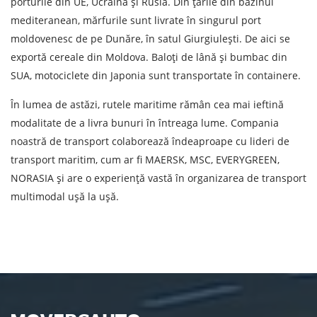
porturile din UE, Ucraina și Rusia. Din țările din bazinul
mediteranean, mărfurile sunt livrate în singurul port
moldovenesc de pe Dunăre, în satul Giurgiulești. De aici se
exportă cereale din Moldova. Baloți de lână și bumbac din
SUA, motociclete din Japonia sunt transportate în containere.
În lumea de astăzi, rutele maritime rămân cea mai ieftină
modalitate de a livra bunuri în întreaga lume. Compania
noastră de transport colaborează îndeaproape cu lideri de
transport maritim, cum ar fi MAERSK, MSC, EVERYGREEN,
NORASIA și are o experiență vastă în organizarea de transport
multimodal ușă la ușă.