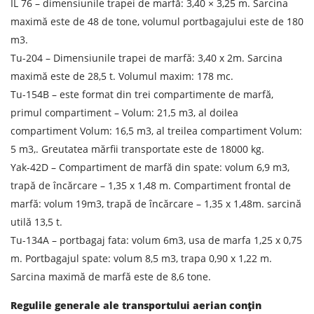
IL 76 – dimensiunile trapei de marfă: 3,40 × 3,25 m. Sarcina
maximă este de 48 de tone, volumul portbagajului este de 180
Greutatea sarcinii, ( t )
m3.
Tu-204 – Dimensiunile trapei de marfă: 3,40 x 2m. Sarcina
Volumul încărcăturii
maximă este de 28,5 t. Volumul maxim: 178 mc.
Tu-154B – este format din trei compartimente de marfă,
primul compartiment – Volum: 21,5 m3, al doilea
Persoana de contact
compartiment Volum: 16,5 m3, al treilea compartiment Volum:
5 m3,. Greutatea mărfii transportate este de 18000 kg.
Yak-42D – Compartiment de marfă din spate: volum 6,9 m3,
Numar de contact
trapă de încărcare – 1,35 x 1,48 m. Compartiment frontal de
marfă: volum 19m3, trapă de încărcare – 1,35 x 1,48m. sarcină
E-mail
utilă 13,5 t.
Tu-134A – portbagaj fata: volum 6m3, usa de marfa 1,25 x 0,75
Prin depunerea unei cereri, sunteți de acord cu
m. Portbagajul spate: volum 8,5 m3, trapa 0,90 x 1,22 m.
prelucrarea datelor cu caracter personal.
Sarcina maximă de marfă este de 8,6 tone.
Regulile generale ale transportului aerian conțin