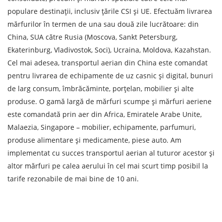
populare destinații, inclusiv țările CSI și UE. Efectuăm livrarea
mărfurilor în termen de una sau două zile lucrătoare: din
China, SUA către Rusia (Moscova, Sankt Petersburg,
Ekaterinburg, Vladivostok, Soci), Ucraina, Moldova, Kazahstan.
Cel mai adesea, transportul aerian din China este comandat
pentru livrarea de echipamente de uz casnic și digital, bunuri
de larg consum, îmbrăcăminte, porțelan, mobilier și alte
produse. O gamă largă de mărfuri scumpe și mărfuri aeriene
este comandată prin aer din Africa, Emiratele Arabe Unite,
Malaezia, Singapore – mobilier, echipamente, parfumuri,
produse alimentare și medicamente, piese auto. Am
implementat cu succes transportul aerian al tuturor acestor și
altor mărfuri pe calea aerului în cel mai scurt timp posibil la
tarife rezonabile de mai bine de 10 ani.