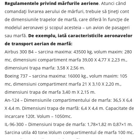
Regulamentele privind mărfurile aeriene
. Atunci când
comandați livrarea aerului de mărfuri, trebuie să țineți cont
de dimensiunile trapelor de marfă, care diferă în funcție de
modelul aeronavei și scopul acesteia – un avion de pasageri
sau marfă.
De exemplu, iată caracteristicile aeronavelor
Aflați despre costurile de
de transport aerian de marfă:
expediere
Airbus 300 B4 – sarcina maxima: 43500 kg, volum maxim: 280
mc, dimensiuni compartiment marfa 39,00 X 4,77 X 2,23 m.,
Descarcă țara
dimensiuni trapa marfa: 3,58 X 2,56 m.
Descarcă orașul
Boeing 737 – sarcina maxima: 16000 kg., volum maxim: 105
mc, dimensiuni compartiment marfa 21 X 3,10 X 2,20 m.,
Teren de descărcare
dimensiuni trapa de marfa 3,40 m X 2,15 m.
Orașul de descărcare de gestiune
An-124 – Dimensiunile compartimentului de marfa: 36,5 X 6,4
Denumirea mărfii
X 4,4 m. Dimensiuni trapa de marfă: 6,4 X 4,4 m. Capacitate de
incarcare 120t. Volum – 1050mc.
Data de descărcare
IL-96-300 – Dimensiuni trape de marfa: 1,78×1,82 m 0,87×1 m.
Sarcina utila 40 tone.Volum compartimentul de marfa 100 mc.
Tipul de transport