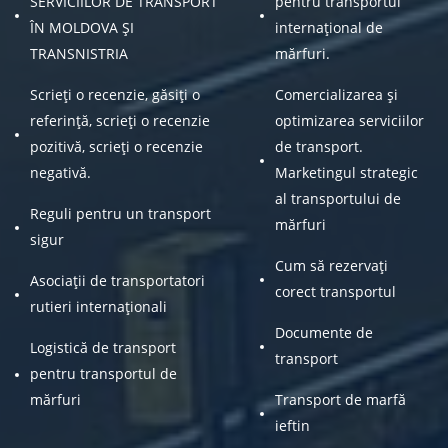
SERVICIILOR DE TRANSPORT
pentru transportul
ÎN MOLDOVA ȘI
internațional de
TRANSNISTRIA
mărfuri.
Scrieți o recenzie, găsiți o
Comercializarea și
referință, scrieți o recenzie
optimizarea serviciilor
pozitivă, scrieți o recenzie
de transport.
negativă.
Marketingul strategic
al transportului de
Reguli pentru un transport
mărfuri
sigur
Cum să rezervați
Asociații de transportatori
corect transportul
rutieri internaționali
Documente de
Logistică de transport
transport
pentru transportul de
mărfuri
Transport de marfă
ieftin