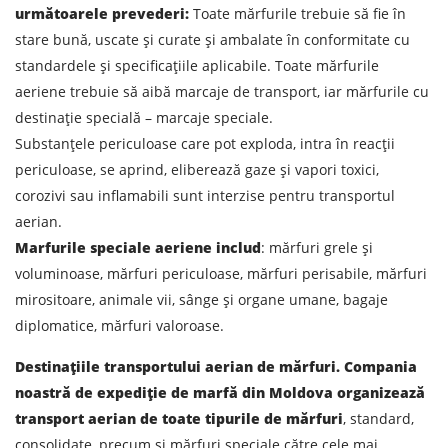
următoarele prevederi:
Toate mărfurile trebuie să fie în
TRIMITE
stare bună, uscate și curate și ambalate în conformitate cu
standardele și specificațiile aplicabile. Toate mărfurile
aeriene trebuie să aibă marcaje de transport, iar mărfurile cu
destinație specială – marcaje speciale.
Substanțele periculoase care pot exploda, intra în reacții
periculoase, se aprind, eliberează gaze și vapori toxici,
corozivi sau inflamabili sunt interzise pentru transportul
aerian.
Marfurile speciale aeriene includ
: mărfuri grele și
voluminoase, mărfuri periculoase, mărfuri perisabile, mărfuri
mirositoare, animale vii, sânge și organe umane, bagaje
diplomatice, mărfuri valoroase.
Destinațiile transportului aerian de mărfuri. Compania
noastră de expediție de marfă din Moldova organizează
transport aerian de toate tipurile de mărfuri
, standard,
consolidate, precum și mărfuri speciale către cele mai