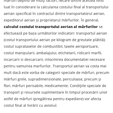
mărfuri depind de mulți factori, fiecare dintre acestea fiind
luat în considerare la calcularea costului final al transportului
aerian specificat în contractul dintre transportatorul aerian,
expeditorul aerian și proprietarul mărfurilor. În general,
calculul costului transportului aerian al mărfurilor
se
efectuează pe baza următorilor indicatori: transportul aerian
(costul transportului aerian pe kilogram de greutate plătită);
costul suprataxelor de combustibil, taxele aeroportuare,
costul manipularii, ambalajului, etichetarii, ridicarii marfii,
incarcarii si descarcarii, intocmirea documentatiei necesare
pentru vamuirea marfurilor. Transportul aerian va costa mai
mult dacă este vorba de categorii speciale de mărfuri, precum
mărfuri grele, supradimensionate, periculoase, precum și
flori, mărfuri perisabile, medicamente. Condițiile speciale de
transport și resursele suplimentare în timpul procesării unor
astfel de mărfuri (pregătirea pentru expediere) vor afecta
costul final al livrării cu avionul.