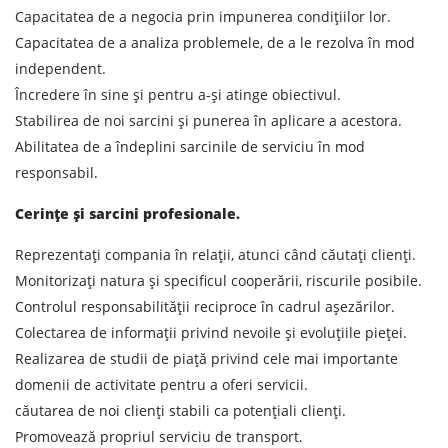
Greutatea sarcinii, ( t )
Capacitatea de a negocia prin impunerea condițiilor lor.
Capacitatea de a analiza problemele, de a le rezolva în mod
Volumul încărcăturii
independent.
Încredere în sine și pentru a-și atinge obiectivul.
Stabilirea de noi sarcini și punerea în aplicare a acestora.
Abilitatea de a îndeplini sarcinile de serviciu în mod
Persoana de contact
responsabil.
Cerințe și sarcini profesionale.
Numar de contact
Reprezentați compania în relații, atunci când căutați clienți.
E-mail
Monitorizați natura și specificul cooperării, riscurile posibile.
Controlul responsabilității reciproce în cadrul așezărilor.
Colectarea de informații privind nevoile și evoluțiile pieței.
Prin depunerea unei cereri, sunteți de acord cu
Realizarea de studii de piață privind cele mai importante
prelucrarea datelor cu caracter personal.
domenii de activitate pentru a oferi servicii.
căutarea de noi clienți stabili ca potențiali clienți.
Promovează propriul serviciu de transport.