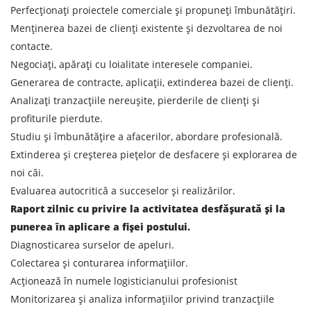
TRIMITE
Perfecționați proiectele comerciale și propuneți îmbunătățiri.
Menținerea bazei de clienți existente și dezvoltarea de noi
contacte.
Negociați, apărați cu loialitate interesele companiei.
Generarea de contracte, aplicații, extinderea bazei de clienți.
Analizați tranzacțiile nereușite, pierderile de clienți și
profiturile pierdute.
Studiu și îmbunătățire a afacerilor, abordare profesională.
Extinderea și creșterea piețelor de desfacere și explorarea de
noi căi.
Evaluarea autocritică a succeselor și realizărilor.
Raport zilnic cu privire la activitatea desfășurată și la
punerea în aplicare a fișei postului.
Diagnosticarea surselor de apeluri.
Colectarea și conturarea informațiilor.
Acționează în numele logisticianului profesionist
Monitorizarea și analiza informațiilor privind tranzacțiile