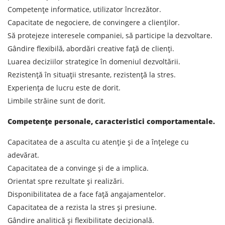
Competențe informatice, utilizator încrezător.
Capacitate de negociere, de convingere a clienților.
Să protejeze interesele companiei, să participe la dezvoltare.
Gândire flexibilă, abordări creative față de clienți.
Aflați despre costurile de
Luarea deciziilor strategice în domeniul dezvoltării.
expediere
Rezistență în situații stresante, rezistență la stres.
Descarcă țara
Experiența de lucru este de dorit.
Limbile străine sunt de dorit.
Descarcă orașul
Competențe personale, caracteristici comportamentale.
Teren de descărcare
Orașul de descărcare de gestiune
Capacitatea de a asculta cu atenție și de a înțelege cu
adevărat.
Denumirea mărfii
Capacitatea de a convinge și de a implica.
Data de descărcare
Orientat spre rezultate și realizări.
Disponibilitatea de a face față angajamentelor.
Capacitatea de a rezista la stres și presiune.
Tipul de transport
Gândire analitică și flexibilitate decizională.