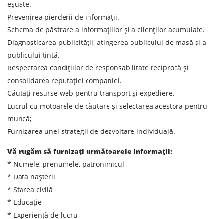
eșuate.
Prevenirea pierderii de informații.
Schema de păstrare a informațiilor și a clienților acumulate.
Diagnosticarea publicității, atingerea publicului de masă și a
publicului țintă.
Respectarea condițiilor de responsabilitate reciprocă și
consolidarea reputației companiei.
Căutați resurse web pentru transport și expediere.
Lucrul cu motoarele de căutare și selectarea acestora pentru
muncă;
Furnizarea unei strategii de dezvoltare individuală.
Vă rugăm să furnizați următoarele informații:
* Numele, prenumele, patronimicul
* Data nașterii
* Starea civilă
* Educație
* Experiență de lucru