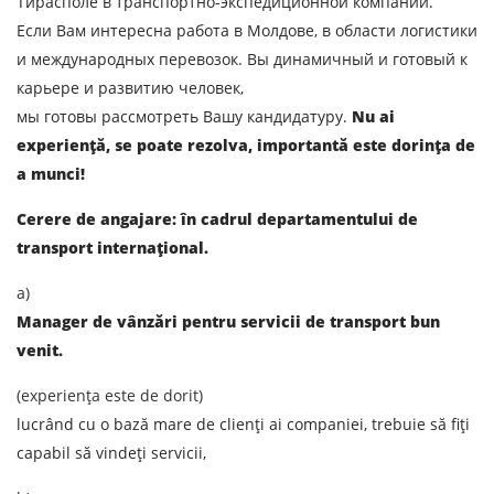
Тирасполе в транспортно-экспедиционной компании.
Если Вам интересна работа в Молдове, в области логистики
и международных перевозок. Вы динамичный и готовый к
карьере и развитию человек,
мы готовы рассмотреть Вашу кандидатуру.
Nu ai
experiență, se poate rezolva, importantă este dorința de
a munci!
Cerere de angajare: în cadrul departamentului de
transport internațional.
a)
Manager de vânzări pentru servicii de transport bun
venit.
(experiența este de dorit)
lucrând cu o bază mare de clienți ai companiei, trebuie să fiți
capabil să vindeți servicii,