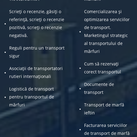
Scrieți o recenzie, găsiți o
Comercializarea și
referință, scrieți o recenzie
optimizarea serviciilor
pozitivă, scrieți o recenzie
de transport.
negativă.
Marketingul strategic
al transportului de
Reguli pentru un transport
mărfuri
sigur
Cum să rezervați
Asociații de transportatori
corect transportul
rutieri internaționali
Documente de
Logistică de transport
transport
pentru transportul de
mărfuri
Transport de marfă
ieftin
Facturarea serviciilor
de transport de marfă