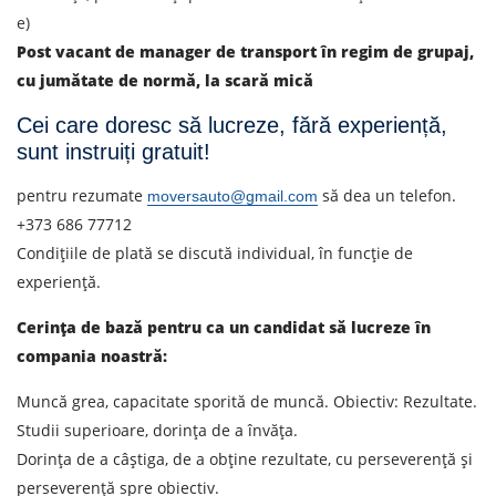
e)
Post vacant de manager de transport în regim de grupaj,
cu jumătate de normă, la scară mică
Cei care doresc să lucreze, fără experiență,
sunt instruiți gratuit!
pentru rezumate
să dea un telefon.
moversauto@gmail.com
+373 686 77712
Condițiile de plată se discută individual, în funcție de
experiență.
Cerința de bază pentru ca un candidat să lucreze în
compania noastră:
Muncă grea, capacitate sporită de muncă. Obiectiv: Rezultate.
Studii superioare, dorința de a învăța.
Dorința de a câștiga, de a obține rezultate, cu perseverență și
perseverență spre obiectiv.