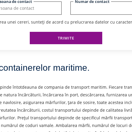
soana de contact
Numar de contact
ea unei cereri, sunteți de acord cu prelucrarea datelor cu caracte
TRIMITE
 containerelor maritime.
pinde întotdeauna de compania de transport maritim. Fiecare tran
re natura încărcăturii, încărcarea în port, descărcarea, furnizarea
navlosire, asigurarea mărfurilor, țara de sosire, toate acestea incl
 de expediere
eutatea încărcăturii, costul transportului depinde de calitatea livră
ărfurilor. Prețul transportului depinde de specificul mărfii transpo
Descarcă orașul
T
de numărul de coduri vamale. Ambalarea mărfii, numărul de locuri de