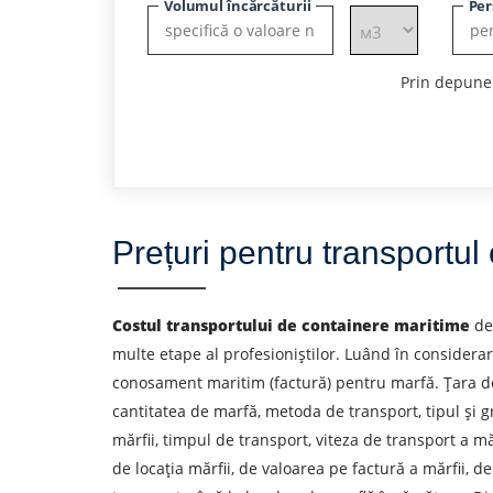
Volumul încărcăturii
Per
Prin depuner
Prețuri pentru transportul
Costul transportului de containere maritime
de
multe etape al profesioniștilor. Luând în considera
conosament maritim (factură) pentru marfă. Țara de 
Aflați despre costurile
cantitatea de marfă, metoda de transport, tipul și gr
mărfii, timpul de transport, viteza de transport a m
Descarcă țara
de locația mărfii, de valoarea pe factură a mărfii, 