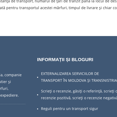
Denumirea mărfii
D
stanța de transport, numărul de țări de tranzit până la locul de desc
ată pentru transportul acestei mărfuri, timpul de livrare și chiar co
Greutatea sarcinii, ( t )
V
Numar de contact
E
ea unei cereri, sunteți de acord cu prelucrarea datelor cu caracte
TRIMITE
INFORMAȚII ȘI BLOGURI
EXTERNALIZAREA SERVICIILOR DE
ia, companie
TRANSPORT ÎN MOLDOVA ȘI TRANSNISTRIA
tier și
furi,
Scrieți o recenzie, găsiți o referință, scrieți 
 expediere.
recenzie pozitivă, scrieți o recenzie negativ
Reguli pentru un transport sigur