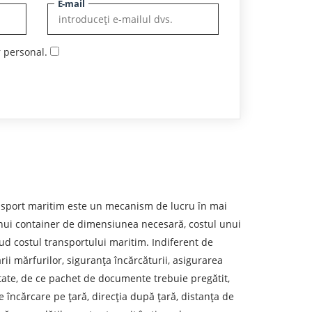
E-mail
r personal.
sport maritim este un mecanism de lucru în mai
 unui container de dimensiunea necesară, costul unui
ud costul transportului maritim. Indiferent de
rii mărfurilor, siguranța încărcăturii, asigurarea
rtate, de ce pachet de documente trebuie pregătit,
eren de descărcare
 încărcare pe țară, direcția după țară, distanța de