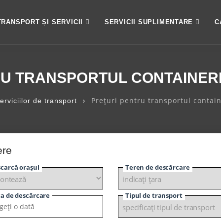
TRANSPORT ȘI SERVICII
SERVICII SUPLIMENTARE
C
RU TRANSPORTUL CONTAINERE
›
Prețuri pentru transportul contai
erviciilor de transport
ere
carcă orașul
Teren de descărcare
a de descărcare
Tipul de transport