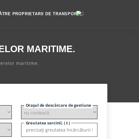
ĂTRE PROPRIETARII DE TRANSPORT
LOR MARITIME.
nerelor maritime.
Orașul de descărcare de gestiune
Greutatea sarcinii, ( t )