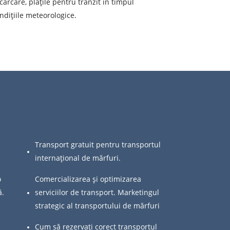
ata de descărcare
ărcare, plățile pentru tranzit în timpul
ndițiile meteorologice.
olumul încărcăturii
-mail
r personal.
Transport gratuit pentru transportul
internațional de mărfuri.
o
Comercializarea și optimizarea
ă.
serviciilor de transport. Marketingul
strategic al transportului de mărfuri
Cum să rezervați corect transportul