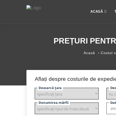
ACASĂ
PREȚURI PENT
›
Acasă
Costul s
Aflați despre costurile de expedi
Descarcă țara
Des
Denumirea mărfii
Dat