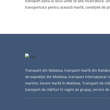
Orașul de descărcare de gestiune
transport până la locul unde se află încărcătura. Di
transportului pentru această marfă, condițiile de pl
Tipul de transport
Persoana de contact
Prin depuner
Transport din Moldova, transport marfă din Român
de expediție din Moldova, transport internațional ru
maritim, livrare marfă în Moldova. Transport de măr
transport de mărfuri în regim de grupaj, servicii de