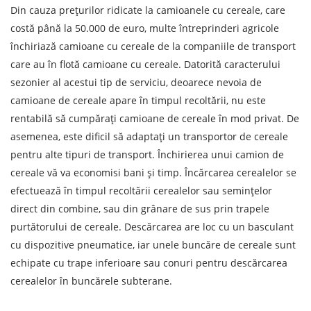
Din cauza prețurilor ridicate la camioanele cu cereale, care
Numar de contact
costă până la 50.000 de euro, multe întreprinderi agricole
închiriază camioane cu cereale de la companiile de transport
care au în flotă camioane cu cereale. Datorită caracterului
E-mail
sezonier al acestui tip de serviciu, deoarece nevoia de
camioane de cereale apare în timpul recoltării, nu este
Prin depunerea unei cereri, sunteți de acord cu
rentabilă să cumpărați camioane de cereale în mod privat. De
prelucrarea datelor cu caracter personal.
asemenea, este dificil să adaptați un transportor de cereale
pentru alte tipuri de transport. Închirierea unui camion de
cereale vă va economisi bani și timp. Încărcarea cerealelor se
efectuează în timpul recoltării cerealelor sau semințelor
TRIMITE
direct din combine, sau din grânare de sus prin trapele
purtătorului de cereale. Descărcarea are loc cu un basculant
cu dispozitive pneumatice, iar unele buncăre de cereale sunt
echipate cu trape inferioare sau conuri pentru descărcarea
cerealelor în buncărele subterane.