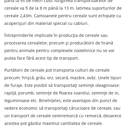
până la 95 de metri cubi, lungimea transportoarelor de
cereale va fi de la 8 m până la 13 m. latimea suporturilor de
Descarcă orașul
cereale 2,43m. Camioanele pentru cereale sunt echipate cu
Teren de descărcare
acoperișuri din material special cu cabluri.
Orașul de descărcare de gestiune
Întreprinderile implicate în producția de cereale sau
Denumirea mărfii
procesarea cerealelor, precum și producătorii de hrană
pentru animale pentru complexele zootehnice nu se vor
Data de descărcare
putea face fără acest tip de transport.
Purtătorii de cereale pot transporta culturi de cereale
Tipul de transport
precum: hrișcă, grâu, orz, secară, mazăre, ovăz. Unele tipuri
Greutatea sarcinii, ( t )
de furaje. Este posibil să transportați semințe oleaginoase:
rapiță, porumb, semințe de floarea soarelui, semințe de in,
Volumul încărcăturii
leguminoase etc. Bineînțeles, este avantajos din punct de
vedere economic să transportați cărucioare de cereale, sau
un transport de cereale semiremorcă cu remorcă, deoarece
acestea pot găzdui maximul cantitatea de cereale.
Persoana de contact