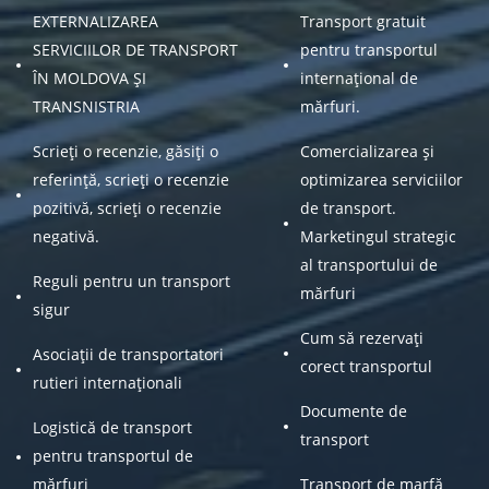
EXTERNALIZAREA
Transport gratuit
SERVICIILOR DE TRANSPORT
pentru transportul
ÎN MOLDOVA ȘI
internațional de
TRANSNISTRIA
mărfuri.
Scrieți o recenzie, găsiți o
Comercializarea și
referință, scrieți o recenzie
optimizarea serviciilor
pozitivă, scrieți o recenzie
de transport.
negativă.
Marketingul strategic
al transportului de
Reguli pentru un transport
mărfuri
sigur
Cum să rezervați
Asociații de transportatori
corect transportul
rutieri internaționali
Documente de
Logistică de transport
transport
pentru transportul de
mărfuri
Transport de marfă