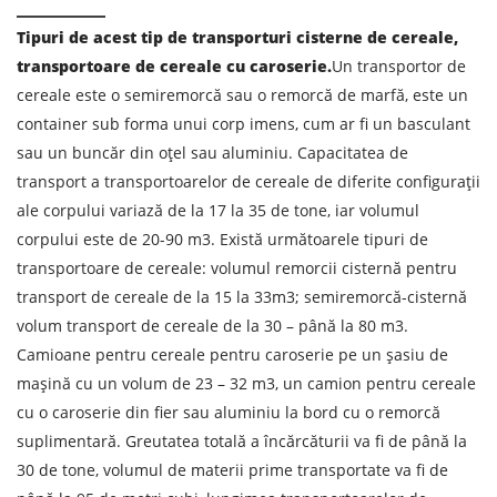
Tipuri de acest tip de transporturi cisterne de cereale,
transportoare de cereale cu caroserie.
Un transportor de
cereale este o semiremorcă sau o remorcă de marfă, este un
container sub forma unui corp imens, cum ar fi un basculant
sau un buncăr din oțel sau aluminiu. Capacitatea de
transport a transportoarelor de cereale de diferite configurații
ale corpului variază de la 17 la 35 de tone, iar volumul
corpului este de 20-90 m3. Există următoarele tipuri de
transportoare de cereale: volumul remorcii cisternă pentru
transport de cereale de la 15 la 33m3; semiremorcă-cisternă
volum transport de cereale de la 30 – până la 80 m3.
Camioane pentru cereale pentru caroserie pe un șasiu de
mașină cu un volum de 23 – 32 m3, un camion pentru cereale
Aflați despre costurile de
cu o caroserie din fier sau aluminiu la bord cu o remorcă
suplimentară. Greutatea totală a încărcăturii va fi de până la
expediere
30 de tone, volumul de materii prime transportate va fi de
Descarcă țara