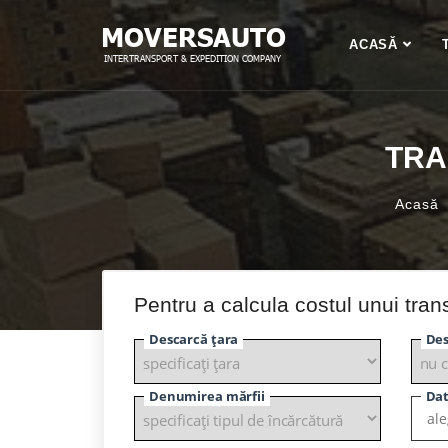
ACASĂ
TRA
Acasă
Pentru a calcula costul unui tran
Descarcă țara
Des
Denumirea mărfii
Dat