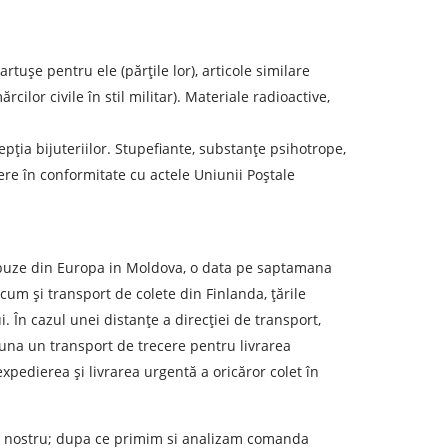
rtușe pentru ele (părțile lor), articole similare
ilor civile în stil militar). Materiale radioactive,
pția bijuteriilor. Stupefiante, substanțe psihotrope,
re în conformitate cu actele Uniunii Poștale
eren de descărcare
crobuze din Europa in Moldova, o data pe saptamana
ata de descărcare
um și transport de colete din Finlanda, țările
i. În cazul unei distanțe a direcției de transport,
una un transport de trecere pentru livrarea
olumul încărcăturii
xpedierea și livrarea urgentă a oricăror colet în
-mail
e-ul nostru; dupa ce primim si analizam comanda