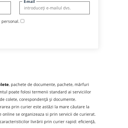
E-mail
r personal.
olete
, pachete de documente, pachete, mărfuri
ntul poate folosi termenii standard ai serviciilor
es de colete, corespondență și documente.
ivrarea prin curier este astăzi la mare căutare la
 online se organizeaza si prin servicii de curierat.
acteristicilor livrării prin curier rapid: eficiență,