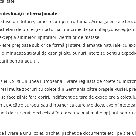
calitate.
n destinații internaționale:
roduse din tutun și amestecuri pentru fumat. Arme (și piesele lor), ca
 ochelari de protecție nocturnă, uniforme de camuflaj (cu excepția mărc
xcepția albinelor, lipitorilor, viermilor de mătase.
Pietre prețioase sub orice formă și stare, diamante naturale, cu exce
diminuează stratul de ozon și alte bunuri interzise pentru expedie
cării pentru adulți”.
 de expediere
Descarcă orașul
T
 Rusiei, CSI si Uniunea Europeana Livrare regulata de colete cu mi
Denumirea mărfii
D
 Mai multe zboruri cu colete din Germania către orașele Rusiei, prec
se face zilnic fără opriri, indiferent de țara de expediere a coletulu
in SUA către Europa, sau din America către Moldova, avem întotdea
Greutatea sarcinii, ( t )
V
anii de curierat, deci există întotdeauna mai multe opțiuni pentru e
Numar de contact
E
e de livrare a unui colet, pachet, pachet de documente etc., pe sit