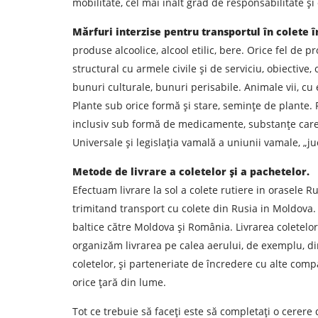
mobilitate, cel mai înalt grad de responsabilitate și 
Mărfuri interzise pentru transportul în colete î
produse alcoolice, alcool etilic, bere. Orice fel de p
structural cu armele civile și de serviciu, obiective,
bunuri culturale, bunuri perisabile. Animale vii, cu e
Plante sub orice formă și stare, semințe de plante. 
inclusiv sub formă de medicamente, substanțe care 
Universale și legislația vamală a uniunii vamale, „ju
Aflați despre costurile
Metode de livrare a coletelor și a pachetelor.
Descarcă țara
Efectuam livrare la sol a colete rutiere in orasele
Orașul de descărcare de gestiune
trimitand transport cu colete din Rusia in Moldova.
baltice către Moldova și România. Livrarea coletelor 
organizăm livrarea pe calea aerului, de exemplu, d
Tipul de transport
coletelor, și parteneriate de încredere cu alte comp
orice țară din lume.
Persoana de contact
Tot ce trebuie să faceți este să completați o cerer