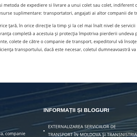
i metoda de expediere si livrare a unui colet sau colet, indiferent
ea unei cereri, sunteți de acord cu prelucrarea datelor cu caracte
urse suplimentare: transportatori, angajati ai altor companii de tr
TRIMITE
ce țară, în orice direcție la timp și la cel mai înalt nivel de servicii
ranța completă a acestuia și protecția împotriva pierderii undeva p
nte, colete de către o companie de transport, expeditorul vă însoț
ficiența transportului, dacă este necesar, coletul dumneavoastră va f
INFORMAȚII ȘI BLOGURI
EXTERNALIZAREA SERVICIILOR DE
ia, companie
TRANSPORT ÎN MOLDOVA ȘI TRANSNISTRIA