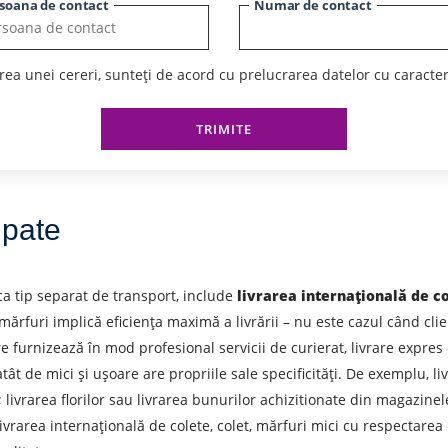
soana de contact
Numar de contact
ea unei cereri, sunteți de acord cu prelucrarea datelor cu caracte
TRIMITE
upate
 ca tip separat de transport, include
livrarea internațională de c
 mărfuri implică eficiența maximă a livrării – nu este cazul când clie
re furnizează în mod profesional servicii de curierat, livrare expr
atât de mici și ușoare are propriile sale specificități. De exemplu, l
livrarea florilor sau livrarea bunurilor achizitionate din magazinele
rarea internațională de colete, colet, mărfuri mici cu respectarea car