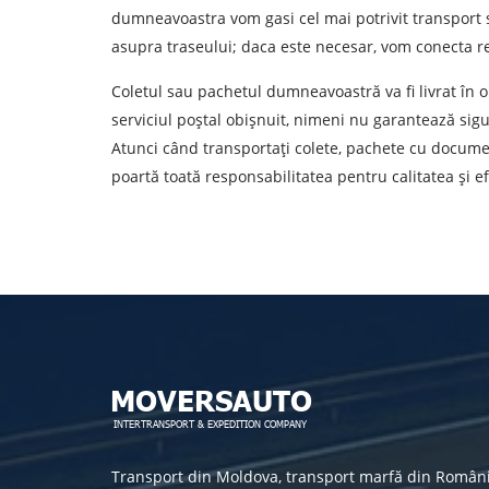
dumneavoastra vom gasi cel mai potrivit transport s
Prin depuner
asupra traseului; daca este necesar, vom conecta res
Coletul sau pachetul dumneavoastră va fi livrat în ori
serviciul poștal obișnuit, nimeni nu garantează sigu
Atunci când transportați colete, pachete cu docume
poartă toată responsabilitatea pentru calitatea și e
Transport din Moldova, transport marfă din Român