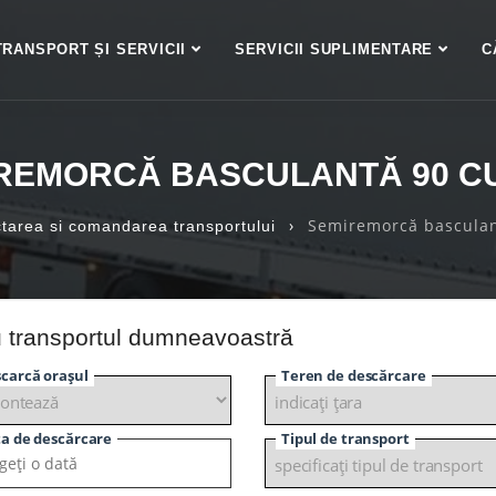
TRANSPORT ȘI SERVICII
SERVICII SUPLIMENTARE
C
REMORCĂ BASCULANTĂ 90 CU.
›
Semiremorcă basculant
tarea si comandarea transportului
u transportul dumneavoastră
carcă orașul
Teren de descărcare
a de descărcare
Tipul de transport