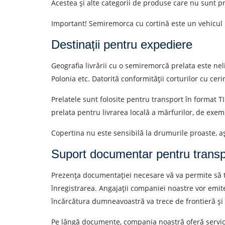
Acestea și alte categorii de produse care nu sunt p
Persoana de contact
Important! Semiremorca cu cortină este un vehicul u
Destinații pentru expediere
Prin depuner
Geografia livrării cu o semiremorcă prelata este nel
Polonia etc. Datorită conformității corturilor cu cerin
Prelatele sunt folosite pentru transport în format T
prelata pentru livrarea locală a mărfurilor, de exe
Copertina nu este sensibilă la drumurile proaste, a
Suport documentar pentru transp
Prezența documentației necesare vă va permite să tr
înregistrarea. Angajații companiei noastre vor emite
încărcătura dumneavoastră va trece de frontieră și de
Pe lângă documente, compania noastră oferă servicii