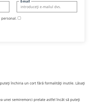
E-mail
r personal.
eți închiria un cort fără formalități inutile. Lăsați
area unei semiremorci prelate astfel încât să puteți