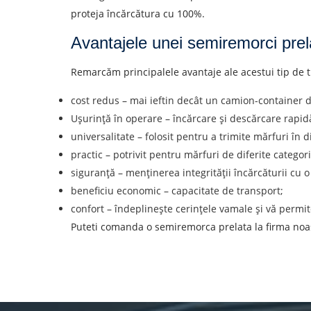
proteja încărcătura cu 100%.
Avantajele unei semiremorci prel
Remarcăm principalele avantaje ale acestui tip de t
cost redus – mai ieftin decât un camion-container d
Ușurință în operare – încărcare și descărcare rapid
universalitate – folosit pentru a trimite mărfuri în di
practic – potrivit pentru mărfuri de diferite categori
siguranță – menținerea integrității încărcăturii cu 
beneficiu economic – capacitate de transport;
confort – îndeplinește cerințele vamale și vă permit
Puteti comanda o semiremorca prelata la firma noastr