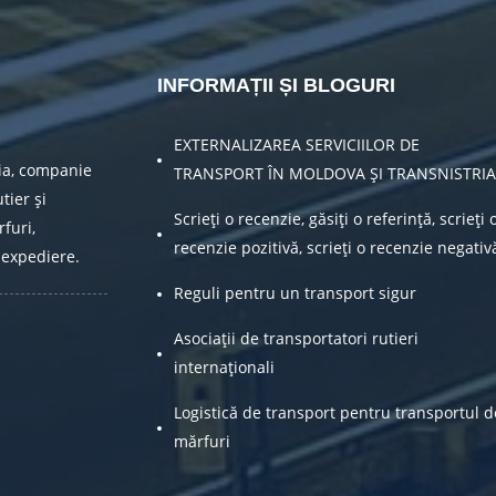
INFORMAȚII ȘI BLOGURI
EXTERNALIZAREA SERVICIILOR DE
ia, companie
TRANSPORT ÎN MOLDOVA ȘI TRANSNISTRIA
tier și
Scrieți o recenzie, găsiți o referință, scrieți 
furi,
recenzie pozitivă, scrieți o recenzie negativ
 expediere.
Reguli pentru un transport sigur
Asociații de transportatori rutieri
internaționali
Logistică de transport pentru transportul d
mărfuri