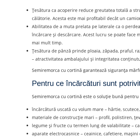
Țesătura ca acoperire reduce greutatea totală a stru
călătorie. Acesta este mai profitabil decât un camio
Abilitatea de a muta prelata pe laterale ca o perde
încărcare și descărcare. Acest lucru se poate face m
mai mult timp.
Țesătura de pânză prinde ploaia, zăpada, praful, raz
– atractivitatea ambalajului și integritatea conținutu
Semiremorca cu cortină garantează siguranța mărfuril
Pentru ce încărcături sunt potrivi
Aflați despre costurile
Semiremorca cu cortină este o soluție bună pentru t
Descarcă țara
încărcătură uscată cu volum mare – hârtie, scutece,
Orașul de descărcare de gestiune
materiale de construcție mari – profil, polistiren, ț
legume și fructe cu termen lung de valabilitate – ca
aparate electrocasnice – ceainice, cafetiere, mașini 
Tipul de transport