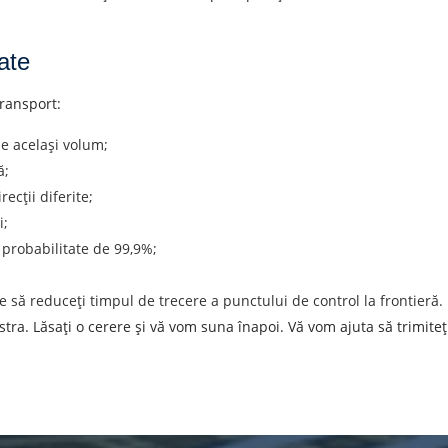
ate
ransport:
e același volum;
ă;
recții diferite;
i;
o probabilitate de 99,9%;
e să reduceți timpul de trecere a punctului de control la frontieră.
a. Lăsați o cerere și vă vom suna înapoi. Vă vom ajuta să trimiteți 