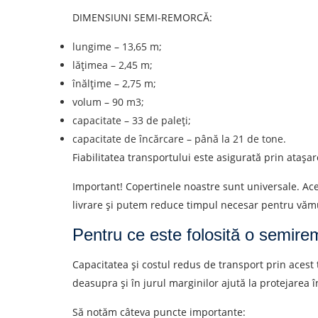
DIMENSIUNI SEMI-REMORCĂ:
lungime – 13,65 m;
lățimea – 2,45 m;
înălțime – 2,75 m;
volum – 90 m3;
capacitate – 33 de paleți;
capacitate de încărcare – până la 21 de tone.
Fiabilitatea transportului este asigurată prin atașar
Important! Copertinele noastre sunt universale. Ace
livrare și putem reduce timpul necesar pentru văm
Pentru ce este folosită o semire
Capacitatea și costul redus de transport prin acest 
deasupra și în jurul marginilor ajută la protejarea î
Să notăm câteva puncte importante: