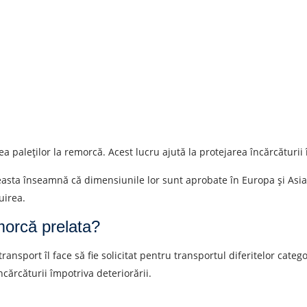
ea paleților la remorcă. Acest lucru ajută la protejarea încărcăturii 
asta înseamnă că dimensiunile lor sunt aprobate în Europa și Asia.
uirea.
morcă prelata?
transport îl face să fie solicitat pentru transportul diferitelor cat
ncărcăturii împotriva deteriorării.