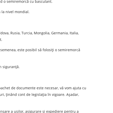
sind o semiremorcă cu basculant.
-mail
 la nivel mondial.
r personal.
dova, Rusia, Turcia, Mongolia, Germania, Italia,
t.
 asemenea, este posibil să folosiți o semiremorcă
n siguranță.
e pachet de documente este necesar, vă vom ajuta cu
i, ținând cont de legislația în vigoare. Așadar,
nșare a ușilor, asigurare și expediere pentru a