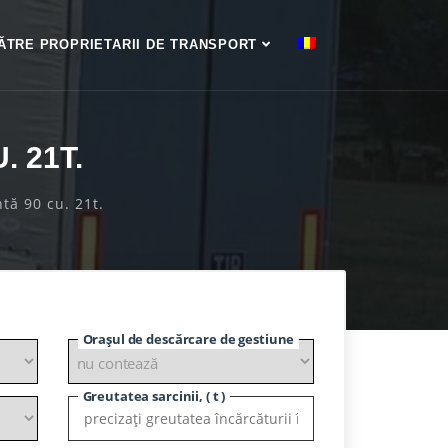
ĂTRE PROPRIETARII DE TRANSPORT
 21T.
ă 90 cu. 21t.
Orașul de descărcare de gestiune
Greutatea sarcinii, ( t )