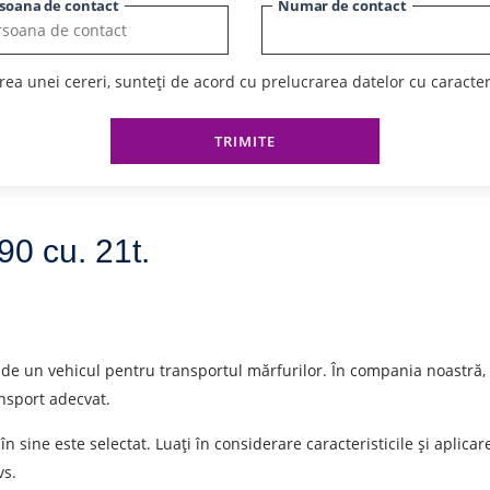
soana de contact
Numar de contact
ea unei cereri, sunteți de acord cu prelucrarea datelor cu caracte
TRIMITE
0 cu. 21t.
de un vehicul pentru transportul mărfurilor. În compania noastră, put
ansport adecvat.
 în sine este selectat. Luați în considerare caracteristicile și aplic
vs.