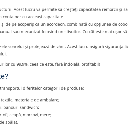
cturii. Acest lucru vă permite să creșteți capacitatea remorcii și s
n container cu aceeași capacitate.
a și de pe acoperiș ca un acordeon, combinată cu opțiunea de coborâ
anual sau mecanizat folosind un stivuitor. Cu cât este mai ușor să d
ele soarelui și protejează de vânt. Acest lucru asigură siguranța liv
lui.
or cu 99,9%, ceea ce este, fără îndoială, profitabil!
te?
 de expediere
ransportul diferitelor categorii de produse:
Descarcă orașul
T
 textile, materiale de ambalare;
Denumirea mărfii
D
evi, panouri sandwich;
rtofi, ceapă, morcovi, mere;
de spălat.
Greutatea sarcinii, ( t )
V