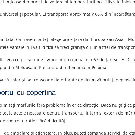
retențioase din punct de vedere al temperaturii pot fi livrate folo
Numar de contact
E
niversal și popular. Ei transportă aproximativ 60% din încărcătură
ea unei cereri, sunteți de acord cu prelucrarea datelor cu caracte
imitată. Ca traseu, puteți alege orice țară din Europa sau Asia – Mol
TRIMITE
țele vamale, nu va fi dificil să treci granița cu un astfel de transpor
IR, ceea ce presupune livrare internațională în 67 de țări și UE. De
mplu din Moldova în Rusia sau din România în Polonia.
șa că chiar și pe tronsoane deteriorate de drum vă puteți deplasa î
ortul cu copertina
imiteți mărfurile fără probleme în orice direcție. Dacă nu știți c
 toate actele necesare pentru transportul intern și extern de mărfur
 controlul rutier fără dificultăți.
 de ambalare și etichetare. În plus, puteți comanda servicii de eta