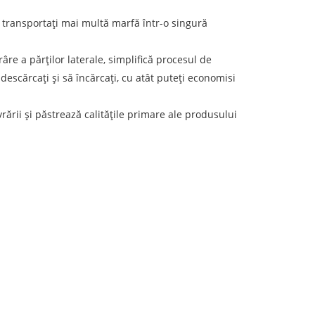
ă transportați mai multă marfă într-o singură
re a părților laterale, simplifică procesul de
escărcați și să încărcați, cu atât puteți economisi
rării și păstrează calitățile primare ale produsului
eren de descărcare
ata de descărcare
olumul încărcăturii