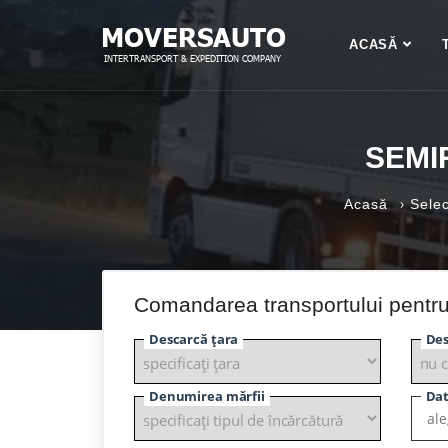
ACASĂ
SEMI
›
Acasă
Selec
Comandarea transportului pentr
Descarcă țara
Des
Denumirea mărfii
Dat