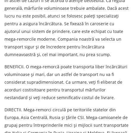
în astfel de cazuri li se acordă o atenție deosebită. Ca regulă
generală, mărfurile voluminoase trebuie ambalate. Dacă acest
lucru nu este posibil, atunci se folosesc paleți specializați
Prin depunerea unei cereri, sunteți de acord cu
pentru a asigura încărcătura. Se fixează în caroserie cu
prelucrarea datelor cu caracter personal.
ajutorul unui sistem de prindere, care este echipat cu toate
mega-remorcile moderne. Compania noastră va selecta un
transport sigur și de încredere pentru încărcătura
TRIMITE
dumneavoastră și, cel mai important, nu prea scump.
BENEFICII. O mega-remorcă poate transporta liber încărcături
voluminoase și mari, dar un astfel de transport nu va fi
considerat supradimensionat. Ca urmare, veți fi eliberat de
acorduri costisitoare pentru transportul mărfurilor
nestandard și veți reduce semnificativ costul de livrare.
DIRECTII. Mega-remorci circulă pe teritoriile statelor din
Europa, Asia Centrală, Rusia și țările CSI. Mega-camioanele de
grupaj pentru întreprinderile mici și mijlocii sunt transportate
din Italia și Germania în Rusia, Ucraina și Moldova. Ei livrează