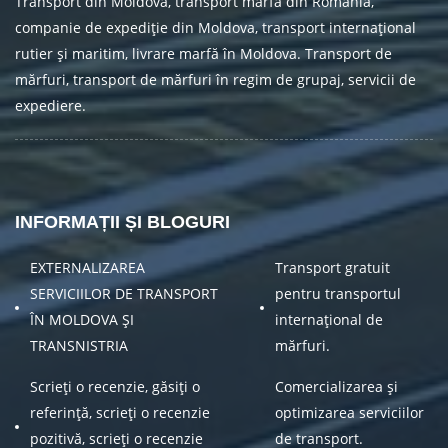
Transport din Moldova, transport marfă din România,
companie de expediție din Moldova, transport internațional
rutier și maritim, livrare marfă în Moldova. Transport de
mărfuri, transport de mărfuri în regim de grupaj, servicii de
expediere.
INFORMAȚII ȘI BLOGURI
EXTERNALIZAREA
Transport gratuit
SERVICIILOR DE TRANSPORT
pentru transportul
ÎN MOLDOVA ȘI
internațional de
TRANSNISTRIA
mărfuri.
Scrieți o recenzie, găsiți o
Comercializarea și
referință, scrieți o recenzie
optimizarea serviciilor
pozitivă, scrieți o recenzie
de transport.