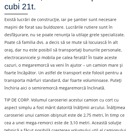
cubi 21t.
Există lucrări de construcție, iar pe șantier sunt necesare
mașini de forat sau buldozere. Lucrările rutiere sunt în
desfășurare, nu se poate renunța la utilaje grele specializate.
Poate că familia dvs. a decis să se mute să locuiască în alt
oraș, dar nu este posibil să transportați bunurile personale,
electrocasnicele și mobila pe calea ferată? În toate aceste
cazuri, o megaremorcă va veni în ajutor – un camion mare și
foarte încăpător. Un astfel de transport este folosit pentru a
transporta mărfuri standard, dar foarte voluminoase. Puteți
închiria aici o semiremorcă megaremorcă înclinată.
TIP DE CORP. Volumul caroseriei acestui camion cu cort cu
aspect simplu a fost mărit datorită înălțimii arcului. Înălțimea
caroseriei unui camion obișnuit este de 2,75 metri, în timp ce
cea a unei mega-remorci este de 3,10 metri. Această soluție
tehnică a făcut posibilă creșterea volumului util al camionului