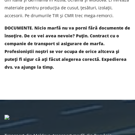
materiale pentru producția de cusut, țesături, izolații,
accesorii. Pe drumurile TIR și CMR trec mega-remorci.
DOCUMENTE. Nicio marfă nu va porni fără documente de
însoțire. De ce vei avea nevoie? Puțin. Contract cu o
companie de transport si asigurare de marfa.
Profesioniștii noștri se vor ocupa de orice altceva și
puteți fi sigur că ați făcut alegerea corectă. Expedierea
dvs. va ajunge la timp.