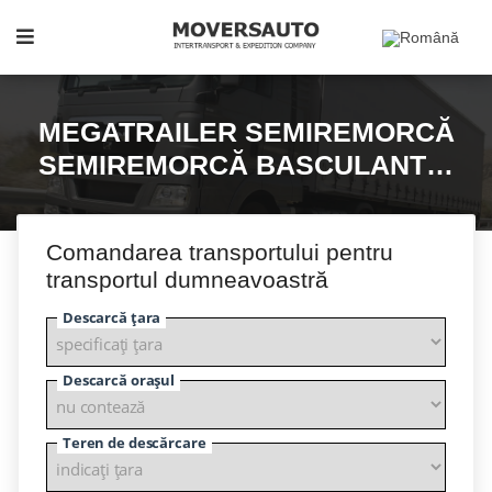
MEGATRAILER SEMIREMORCĂ
SEMIREMORCĂ BASCULANTĂ,
ÎNĂLȚIME 3,05 METRI 105
PICIOARE CUBI 21T.
Comandarea transportului pentru
transportul dumneavoastră
Descarcă țara
Descarcă orașul
Teren de descărcare