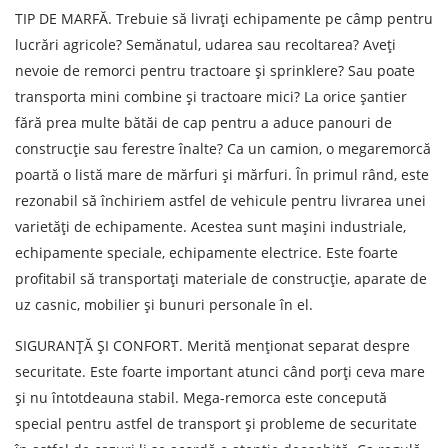
Orașul de descărcare de gestiune
TIP DE MARFĂ. Trebuie să livrați echipamente pe câmp pentru
lucrări agricole? Semănatul, udarea sau recoltarea? Aveți
Denumirea mărfii
nevoie de remorci pentru tractoare și sprinklere? Sau poate
Data de descărcare
transporta mini combine și tractoare mici? La orice șantier
fără prea multe bătăi de cap pentru a aduce panouri de
Tipul de transport
construcție sau ferestre înalte? Ca un camion, o megaremorcă
poartă o listă mare de mărfuri și mărfuri. În primul rând, este
Greutatea sarcinii, ( t )
rezonabil să închiriem astfel de vehicule pentru livrarea unei
varietăți de echipamente. Acestea sunt mașini industriale,
Volumul încărcăturii
echipamente speciale, echipamente electrice. Este foarte
profitabil să transportați materiale de construcție, aparate de
uz casnic, mobilier și bunuri personale în el.
Persoana de contact
SIGURANȚĂ ȘI CONFORT. Merită menționat separat despre
securitate. Este foarte important atunci când porți ceva mare
Numar de contact
și nu întotdeauna stabil. Mega-remorca este concepută
special pentru astfel de transport și probleme de securitate
E-mail