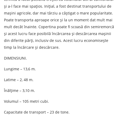
și a-l face mai spațios. Inițial, a fost destinat transportului de
mașini agricole, dar mai târziu a câștigat o mare popularitate.
Poate transporta aproape orice și la un moment dat mult mai
mult decât înainte. Copertina poate fi scoasă din semiremorcă
și acest lucru face posibilă încărcarea și descărcarea mașinii
din diferite părți, inclusiv de sus. Acest lucru economisește
timp la încărcare și descărcare.
DIMENSIUNI.
Lungime – 13,6 m.
Aflați despre costurile de
Latime – 2, 48 m.
expediere
Descarcă țara
Înălțime – 3,10 m.
Descarcă orașul
Volumul – 105 metri cubi.
Teren de descărcare
Capacitate de transport – 23 de tone.