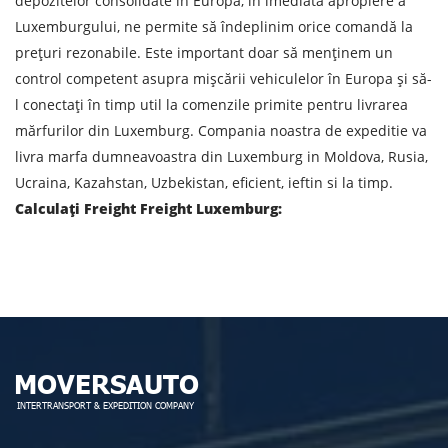
depozitelor consolidate în Europa, în imediata apropiere a
Luxemburgului, ne permite să îndeplinim orice comandă la
prețuri rezonabile. Este important doar să menținem un
Prin depunerea unei cereri, sunteți de acord cu
control competent asupra mișcării vehiculelor în Europa și să-
prelucrarea datelor cu caracter personal.
l conectați în timp util la comenzile primite pentru livrarea
mărfurilor din Luxemburg. Compania noastra de expeditie va
livra marfa dumneavoastra din Luxemburg in Moldova, Rusia,
TRIMITE
Ucraina, Kazahstan, Uzbekistan, eficient, ieftin si la timp.
Calculați Freight Freight Luxemburg: