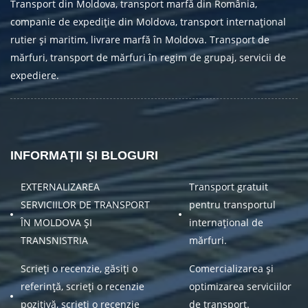
Transport din Moldova, transport marfă din România,
companie de expediție din Moldova, transport internațional
rutier și maritim, livrare marfă în Moldova. Transport de
mărfuri, transport de mărfuri în regim de grupaj, servicii de
expediere.
INFORMAȚII ȘI BLOGURI
EXTERNALIZAREA
Transport gratuit
SERVICIILOR DE TRANSPORT
pentru transportul
ÎN MOLDOVA ȘI
internațional de
TRANSNISTRIA
mărfuri.
Scrieți o recenzie, găsiți o
Comercializarea și
referință, scrieți o recenzie
optimizarea serviciilor
pozitivă, scrieți o recenzie
de transport.