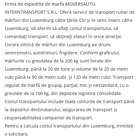
Firma de expeditie de marfa MOVERSAUTO-
INTERNTRANSPORT S.R.L. Oferă servicii de transport rutier de
mărfuri din Luxemburg către țările CSI și în sens invers către
Luxemburg. Vă oferim să aflați costul transportului, să
comandați transport, să obțineți sfaturi în orice direcție.
Livrare zilnică de mărfuri din Luxemburg pe drum,
semiremorci, autotrenuri, frigidere. Conform graficului,
mărfurile cu greutatea de la 200 kg sunt livrate din
Luxemburg. până la 20 de tone și volume de la 20 de metri
cubi până la 90 de metri cubi. și 120 de metri cubi. Transport
regulat de marfă de grupaj, parțial, mic și nestandard, cu o
Aflați despre costurile de
greutate de la 100 kg, din depozite logistice consolidate.
expediere
Costul transportului include toate costurile de transport până
Descarcă țara
la depozitul destinatarului, asigurarea de transport și
responsabilitatea companiei de transport.
Descarcă orașul
Pentru a calcula costul transportului din Luxemburg, trimiteți
Teren de descărcare
o solicitare.