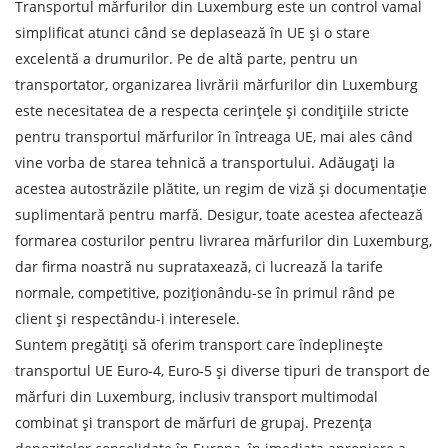
Transportul mărfurilor din Luxemburg este un control vamal
Orașul de descărcare de gestiune
simplificat atunci când se deplasează în UE și o stare
Denumirea mărfii
excelentă a drumurilor. Pe de altă parte, pentru un
transportator, organizarea livrării mărfurilor din Luxemburg
Data de descărcare
este necesitatea de a respecta cerințele și condițiile stricte
pentru transportul mărfurilor în întreaga UE, mai ales când
Tipul de transport
vine vorba de starea tehnică a transportului. Adăugați la
Greutatea sarcinii, ( t )
acestea autostrăzile plătite, un regim de viză și documentație
suplimentară pentru marfă. Desigur, toate acestea afectează
Volumul încărcăturii
formarea costurilor pentru livrarea mărfurilor din Luxemburg,
dar firma noastră nu suprataxează, ci lucrează la tarife
normale, competitive, poziționându-se în primul rând pe
client și respectându-i interesele.
Persoana de contact
Suntem pregătiți să oferim transport care îndeplinește
transportul UE Euro-4, Euro-5 și diverse tipuri de transport de
Numar de contact
mărfuri din Luxemburg, inclusiv transport multimodal
combinat și transport de mărfuri de grupaj. Prezența
E-mail