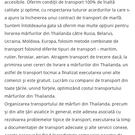
accesibile. Oferim condiții de transport 100% de înaltă
Data de descărcare
calitate și optime, cu respectarea tuturor acordurilor la care s-
a ajuns la încheierea unui contract de transport de marfă.
Tipul de transport
Suntem întotdeauna gata să oferim mai multe opțiuni pentru
livrarea mărfurilor din Thailanda către Rusia, Belarus,
Greutatea sarcinii, ( t )
Ucraina, Moldova, Europa, folosim metode combinate de
transport folosind diferite tipuri de transport – maritim,
Volumul încărcăturii
rutier, feroviar, aerian. Atragem transport de trecere dacă, la
primirea unei cereri de livrare a mărfurilor din Thailanda, un
astfel de transport tocmai a finalizat executarea unei alte
comenzi și este gratuit. Lucrăm cu companii de transport din
Persoana de contact
toate țările, unind forțele, optimizând costul transportului
mărfurilor din Thailanda.
Numar de contact
Organizarea transportului de mărfuri din Thailanda, precum
și din alte țări asiatice în general, este adesea asociată cu
E-mail
rezolvarea problemelor tipice de transport, executarea la timp
a documentației de transport adecvate și alte servicii conexe,