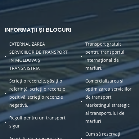
INFORMAȚII ȘI BLOGURI
EXTERNALIZAREA
Transport gratuit
SERVICIILOR DE TRANSPORT
pentru transportul
ÎN MOLDOVA ȘI
internațional de
TRANSNISTRIA
mărfuri.
Scrieți o recenzie, găsiți o
Comercializarea și
referință, scrieți o recenzie
optimizarea serviciilor
pozitivă, scrieți o recenzie
de transport.
negativă.
Marketingul strategic
al transportului de
Reguli pentru un transport
mărfuri
sigur
Cum să rezervați
Asociații de transportatori