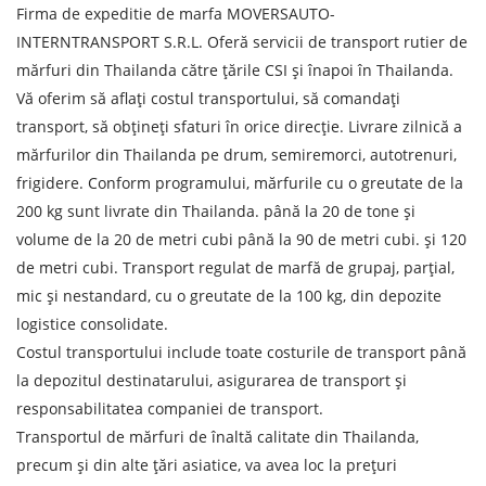
Firma de expeditie de marfa MOVERSAUTO-
INTERNTRANSPORT S.R.L. Oferă servicii de transport rutier de
mărfuri din Thailanda către țările CSI și înapoi în Thailanda.
Vă oferim să aflați costul transportului, să comandați
transport, să obțineți sfaturi în orice direcție. Livrare zilnică a
mărfurilor din Thailanda pe drum, semiremorci, autotrenuri,
frigidere. Conform programului, mărfurile cu o greutate de la
200 kg sunt livrate din Thailanda. până la 20 de tone și
Aflați despre costurile de
volume de la 20 de metri cubi până la 90 de metri cubi. și 120
expediere
de metri cubi. Transport regulat de marfă de grupaj, parțial,
mic și nestandard, cu o greutate de la 100 kg, din depozite
Descarcă țara
logistice consolidate.
Descarcă orașul
Costul transportului include toate costurile de transport până
la depozitul destinatarului, asigurarea de transport și
Teren de descărcare
responsabilitatea companiei de transport.
Orașul de descărcare de gestiune
Transportul de mărfuri de înaltă calitate din Thailanda,
precum și din alte țări asiatice, va avea loc la prețuri
Denumirea mărfii