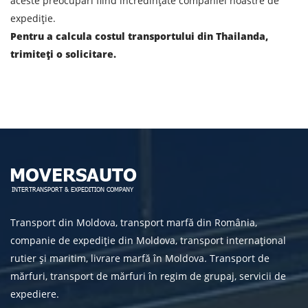
aceste preocupări fiind încredințate companiei noastre de
Prin depunerea unei cereri, sunteți de acord cu
expediție.
prelucrarea datelor cu caracter personal.
Pentru a calcula costul transportului din Thailanda,
trimiteți o solicitare.
TRIMITE
Transport din Moldova, transport marfă din România,
companie de expediție din Moldova, transport internațional
rutier și maritim, livrare marfă în Moldova. Transport de
mărfuri, transport de mărfuri în regim de grupaj, servicii de
expediere.