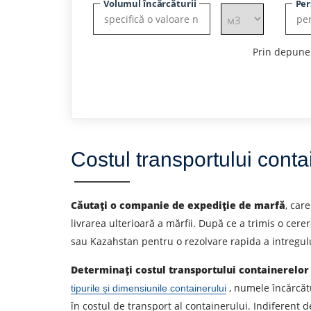
Volumul încărcăturii
Per
Prin depuner
Costul transportului contai
Căutați o companie de expediție de marfă
, car
livrarea ulterioară a mărfii. După ce a trimis o ce
sau Kazahstan pentru o rezolvare rapida a intregului
Determinați costul transportului containerelo
, numele încărcătu
tipurile și dimensiunile containerului
Aflați despre costurile
în costul de transport al containerului. Indiferent 