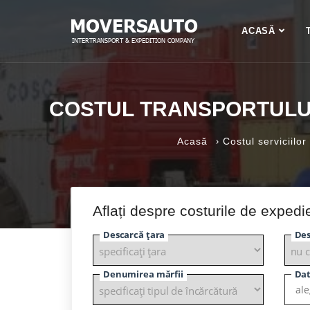
ACASĂ
COSTUL TRANSPORTULUI 
›
Acasă
Costul serviciilor
Aflați despre costurile de expedi
Descarcă țara
Des
Denumirea mărfii
Dat