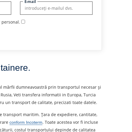
E-mail
r personal.
ntainere.
rtul mărfii dumneavoastră prin transportul necesar și
usia, Veti transfera informatii in Europa, Turcia
u un transport de calitate, precizati toate datele.
e transport maritim. Țara de expediere, cantitate,
vrare
. Toate acestea vor fi incluse
conform Incoterm
căturii, costul transportului depinde de calitatea