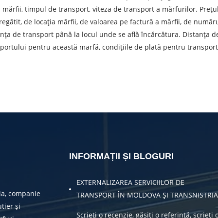
Descarcă orașul
T
ea mărfii, timpul de transport, viteza de transport a mărfurilor. Preț
gătit, de locația mărfii, de valoarea pe factură a mărfii, de numă
Denumirea mărfii
D
tanța de transport până la locul unde se află încărcătura. Distanța d
sportului pentru această marfă, condițiile de plată pentru transportu
Greutatea sarcinii, ( t )
V
Numar de contact
E
ea unei cereri, sunteți de acord cu prelucrarea datelor cu caracte
TRIMITE
INFORMAȚII ȘI BLOGURI
EXTERNALIZAREA SERVICIILOR DE
ia, companie
TRANSPORT ÎN MOLDOVA ȘI TRANSNISTRIA
tier și
Scrieți o recenzie, găsiți o referință, scrieți 