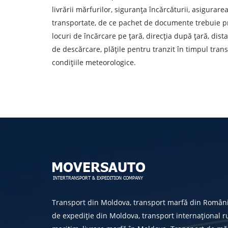
Descarcă țara
livrării mărfurilor, siguranța încărcăturii, asigurar
transportate, de ce pachet de documente trebuie pre
Orașul de descărcare de gestiune
locuri de încărcare pe țară, direcția după țară, dis
de descărcare, plățile pentru tranzit în timpul tran
Tipul de transport
condițiile meteorologice.
Persoana de contact
Prin depuner
Transport din Moldova, transport marfă din Român
de expediție din Moldova, transport internațional ru