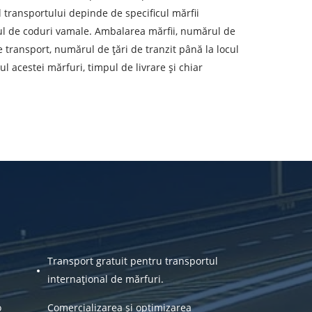
eren de descărcare
ul transportului depinde de specificul mărfii
rul de coduri vamale. Ambalarea mărfii, numărul de
ata de descărcare
e transport, numărul de țări de tranzit până la locul
l acestei mărfuri, timpul de livrare și chiar
olumul încărcăturii
-mail
r personal.
Transport gratuit pentru transportul
internațional de mărfuri.
o
Comercializarea și optimizarea