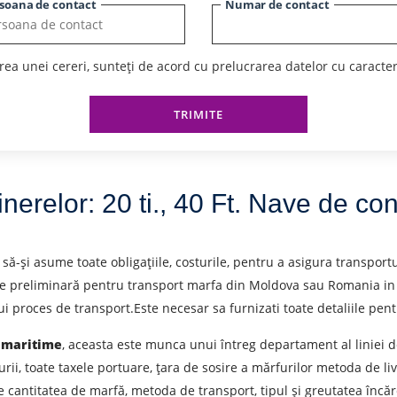
soana de contact
Numar de contact
ea unei cereri, sunteți de acord cu prelucrarea datelor cu caracte
TRIMITE
nerelor: 20 ti., 40 Ft. Nave de co
e să-și asume toate obligațiile, costurile, pentru a asigura transpo
rere preliminară pentru transport marfa din Moldova sau Romania in R
 proces de transport.Este necesar sa furnizati toate detaliile pentr
r maritime
, aceasta este munca unui întreg departament al liniei d
rii, toate taxele portuare, țara de sosire a mărfurilor metoda de li
 de expediere
de cantitatea de marfă, metoda de transport, tipul și greutatea încăr