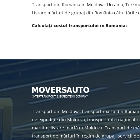
Transport din Romania in Moldova, Ucraina, Turkm
Livrare mărfuri de grupaj din România către țările d
Calculați costul transportului în România:
Transport din Moldova, transport marfă din Român
de expediție din Moldova, transport internațional ru
maritim, livrare marfă în Moldova. Transport de măr
transport de mărfuri în regim de grupaj, servicii de