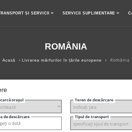
TRANSPORT ȘI SERVICII
SERVICII SUPLIMENTARE
C
ROMÂNIA
›
›
România
Acasă
Livrarea mărfurilor în țările europene
ere
carcă orașul
Teren de descărcare
a de descărcare
Tipul de transport