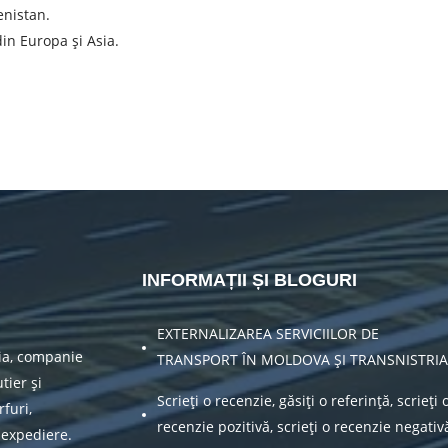
enistan.
in Europa și Asia.
INFORMAȚII ȘI BLOGURI
EXTERNALIZAREA SERVICIILOR DE
ia, companie
TRANSPORT ÎN MOLDOVA ȘI TRANSNISTRIA
tier și
Scrieți o recenzie, găsiți o referință, scrieți 
furi,
recenzie pozitivă, scrieți o recenzie negativ
 expediere.