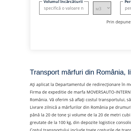
Volumul încărcăturii
Per
Prin depuner
Transport mărfuri din România, l
Ați aplicat la Departamentul de redirecționare în
Firma de expeditie de marfa MOVERSAUTO-INTERNTRANS
România. Vă oferim să aflați costul transportului, să
Livrare zilnică a mărfurilor din România pe drumuri
până la 20 de tone și volume de la 20 de metri cubi 
greutate de la 100 kg, din depozite logistice consoli
Costul transportului include toate costurile de tra