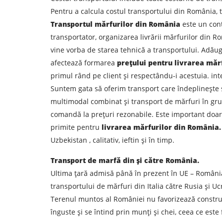
Pentru a calcula costul transportului din România, t
Transportul mărfurilor din România
este un cont
transportator, organizarea livrării mărfurilor din R
vine vorba de starea tehnică a transportului. Adăug
afectează formarea
prețului pentru livrarea măr
primul rând pe client și respectându-i acestuia. int
Suntem gata să oferim transport care îndeplinește s
multimodal combinat și transport de mărfuri în gru
comandă la prețuri rezonabile. Este important doar 
primite pentru
livrarea mărfurilor din România.
Uzbekistan , calitativ, ieftin și în timp.
Transport de marfă din și către România.
Ultima țară admisă până în prezent în UE – România
transportului de mărfuri din Italia către Rusia și Ucr
Aflați despre costurile
Terenul muntos al României nu favorizează construcț
înguste și se întind prin munți și chei, ceea ce este
Descarcă țara