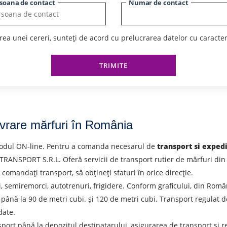
soana de contact
Numar de contact
ea unei cereri, sunteți de acord cu prelucrarea datelor cu caracte
TRIMITE
ivrare mărfuri în România
 modul ON-line. Pentru a comanda necesarul de
transport si exped
PORT S.R.L. Oferă servicii de transport rutier de mărfuri din Ro
 comandați transport, să obțineți sfaturi în orice direcție.
, semiremorci, autotrenuri, frigidere. Conform graficului, din Român
până la 90 de metri cubi. și 120 de metri cubi. Transport regulat d
date.
nsport până la depozitul destinatarului, asigurarea de transport și 