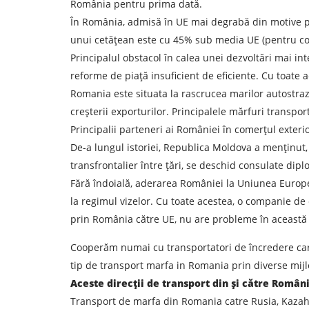
România pentru prima dată.
Orașul de descărcare de gestiune
În România, admisă în UE mai degrabă din motive pol
unui cetățean este cu 45% sub media UE (pentru co
Principalul obstacol în calea unei dezvoltări mai in
Tipul de transport
reforme de piață insuficient de eficiente. Cu toate a
Romania este situata la rascrucea marilor autostrazi 
Persoana de contact
creșterii exporturilor. Principalele mărfuri transpo
Principalii parteneri ai României în comerțul exterior
Prin depuner
De-a lungul istoriei, Republica Moldova a menținut, 
transfrontalier între țări, se deschid consulate dipl
Fără îndoială, aderarea României la Uniunea Europe
la regimul vizelor. Cu toate acestea, o companie de
prin România către UE, nu are probleme în această
Cooperăm numai cu transportatori de încredere care 
tip de transport marfa in Romania prin diverse mijl
Aceste direcții de transport din și către Român
Transport de marfa din Romania catre Rusia, Kazah