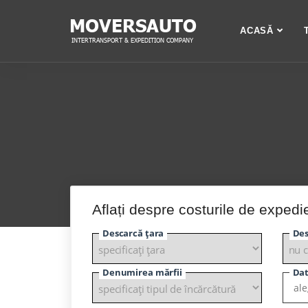
ACASĂ
Aflați despre costurile de expedi
Descarcă țara
Des
Denumirea mărfii
Dat