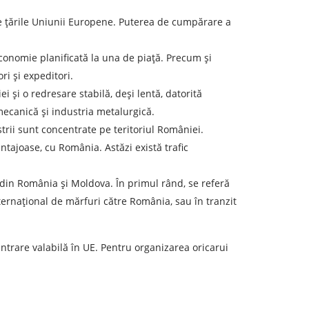
ata de descărcare
re țările Uniunii Europene. Puterea de cumpărare a
economie planificată la una de piață. Precum și
olumul încărcăturii
ri și expeditori.
i și o redresare stabilă, deși lentă, datorită
-mail
mecanică și industria metalurgică.
ustrii sunt concentrate pe teritoriul României.
r personal.
ntajoase, cu România. Astăzi există trafic
din România și Moldova. În primul rând, se referă
ternațional de mărfuri către România, sau în tranzit
ntrare valabilă în UE. Pentru organizarea oricarui