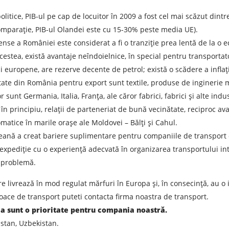
Denumirea mărfii
D
itice, PIB-ul pe cap de locuitor în 2009 a fost cel mai scăzut dint
mparație, PIB-ul Olandei este cu 15-30% peste media UE).
tense a României este considerat a fi o tranziție prea lentă de la o 
Greutatea sarcinii, ( t )
V
cestea, există avantaje neîndoielnice, în special pentru transportato
europene, are rezerve decente de petrol; există o scădere a inflație
Numar de contact
E
rtate din România pentru export sunt textile, produse de inginerie 
 sunt Germania, Italia, Franța, ale căror fabrici, fabrici și alte ind
ea unei cereri, sunteți de acord cu prelucrarea datelor cu caracte
în principiu, relații de parteneriat de bună vecinătate, reciproc ava
omatice în marile orașe ale Moldovei – Bălți și Cahul.
TRIMITE
ană a creat bariere suplimentare pentru companiile de transport 
 expediție cu o experiență adecvată în organizarea transportului in
 problemă.
livrează în mod regulat mărfuri în Europa și, în consecință, au o i
oace de transport puteti contacta firma noastra de transport.
ia sunt o prioritate pentru compania noastră.
stan, Uzbekistan.