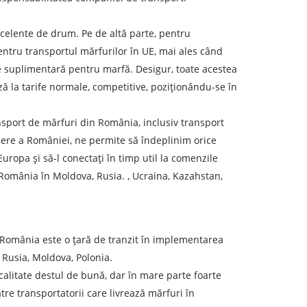
xcelente de drum. Pe de altă parte, pentru
pentru transportul mărfurilor în UE, mai ales când
ie suplimentară pentru marfă. Desigur, toate acestea
ză la tarife normale, competitive, poziționându-se în
nsport de mărfuri din România, inclusiv transport
iere a României, ne permite să îndeplinim orice
ropa și să-l conectați în timp util la comenzile
România în Moldova, Rusia. , Ucraina, Kazahstan,
. România este o țară de tranzit în implementarea
, Rusia, Moldova, Polonia.
calitate destul de bună, dar în mare parte foarte
ătre transportatorii care livrează mărfuri în
eren de descărcare