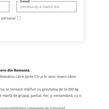
E-mail
r personal.
iere din Romania.
mânia către țările CSI și în sens invers către
ia se livrează mărfuri cu greutatea de la 200 kg.
e marfă de grupaj, parțial, mic și nestandard, cu o
responsabilitatea companiei de transport.