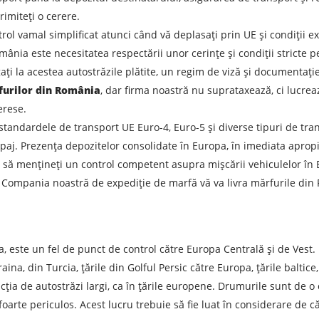
rimiteți o cerere.
rol vamal simplificat atunci când vă deplasați prin UE și condiții e
omânia este necesitatea respectării unor cerințe și condiții stricte 
ați la acestea autostrăzile plătite, un regim de viză și documentaț
furilor din România
, dar firma noastră nu suprataxează, ci lucrea
erese.
tandardele de transport UE Euro-4, Euro-5 și diverse tipuri de tra
paj. Prezența depozitelor consolidate în Europa, în imediata aprop
să mențineți un control competent asupra mișcării vehiculelor în Eu
Compania noastră de expediție de marfă vă va livra mărfurile din 
, este un fel de punct de control către Europa Centrală și de Vest
aina, din Turcia, țările din Golful Persic către Europa, țările baltice
 de expediere
ia de autostrăzi largi, ca în țările europene. Drumurile sunt de o 
 foarte periculos. Acest lucru trebuie să fie luat în considerare de c
Descarcă orașul
T