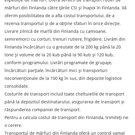
mărfuri din Finlanda către țările CSI și înapoi în Finlanda. Vă
oferim posibilitatea de a afla costul transportului, de a
rezerva transportul și de a obține sfaturi în orice direcție.
Livrare zilnică de marfă din Finlanda cu camioane,
semiremorci cu corturi, trenuri rutiere, frigidere. Livrăm din
Finlanda încărcături cu o greutate de la 200 kg până la 20
tone și volume de la 20 kub până la 90 kub și 120 kub,
conform programului. Livrări programate de grupaje,
încărcături parțiale, încărcături mici și transporturi
Aflați despre costurile de
neconvenționale de la 100 kg în sus, din depozite logistice
expediere
consolidate.
Costurile de transport includ toate cheltuielile de transport
Descarcă țara
până la depozitul destinatarului, asigurarea de transport și
Descarcă orașul
răspunderea companiei de transport.
Teren de descărcare
Pentru a calcula costul de transport din Finlanda, trimiteți-ne
o cerere.
Orașul de descărcare de gestiune
Transportul de mărfuri din Finlanda oferă un control vamal