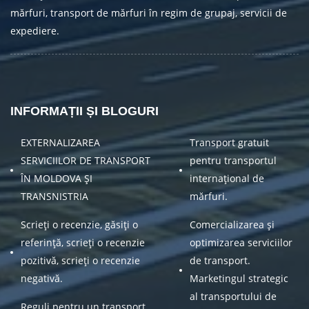
mărfuri, transport de mărfuri în regim de grupaj, servicii de
expediere.
INFORMAȚII ȘI BLOGURI
EXTERNALIZAREA
Transport gratuit
SERVICIILOR DE TRANSPORT
pentru transportul
ÎN MOLDOVA ȘI
internațional de
TRANSNISTRIA
mărfuri.
Scrieți o recenzie, găsiți o
Comercializarea și
referință, scrieți o recenzie
optimizarea serviciilor
pozitivă, scrieți o recenzie
de transport.
negativă.
Marketingul strategic
al transportului de
Reguli pentru un transport