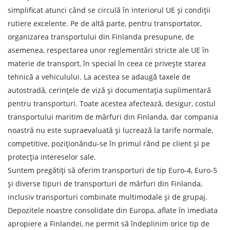
Denumirea mărfii
simplificat atunci când se circulă în interiorul UE și condiții
rutiere excelente. Pe de altă parte, pentru transportator,
Data de descărcare
organizarea transportului din Finlanda presupune, de
asemenea, respectarea unor reglementări stricte ale UE în
Tipul de transport
materie de transport, în special în ceea ce privește starea
Greutatea sarcinii, ( t )
tehnică a vehiculului. La acestea se adaugă taxele de
autostradă, cerințele de viză și documentația suplimentară
pentru transporturi. Toate acestea afectează, desigur, costul
Volumul încărcăturii
transportului maritim de mărfuri din Finlanda, dar compania
noastră nu este supraevaluată și lucrează la tarife normale,
competitive, poziționându-se în primul rând pe client și pe
Persoana de contact
protecția intereselor sale.
Suntem pregătiți să oferim transporturi de tip Euro-4, Euro-5
și diverse tipuri de transporturi de mărfuri din Finlanda,
Numar de contact
inclusiv transporturi combinate multimodale și de grupaj.
Depozitele noastre consolidate din Europa, aflate în imediata
E-mail
apropiere a Finlandei, ne permit să îndeplinim orice tip de