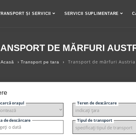
TRANSPORT ȘI SERVICII
SERVICII SUPLIMENTARE
C
ANSPORT DE MĂRFURI AUST
›
›
Transport de mărfuri Austria
Acasă
Transport pe tara
ere
carcă orașul
Teren de descărcare
a de descărcare
Tipul de transport