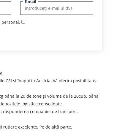
E-mail
r personal.
a.
CSI și înapoi în Austria. Vă oferim posibilitatea
00 kg până la 20 de tone și volume de la 20cub. până
epozitele logistice consolidate.
t și răspunderea companiei de transport.
 rutiere excelente. Pe de altă parte,