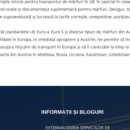
 de expediere
ințele stricte pentru transportul de mărfuri în UE, în special în cee
ind vizele și documentația suplimentară pentru mărfuri. Desigur, t
Descarcă orașul
T
 supraevaluată și lucrează la tarife normale, competitive, pozițion
Denumirea mărfii
D
tă standardele UE Euro 4, Euro 5 și diverse tipuri de mărfuri din A
olidate în Europa, în imediata apropiere a Austriei, ne permite să î
Greutatea sarcinii, ( t )
V
upra mișcării de transport în Europa și să îl conectăm la timp la
rfa din Austria în Moldova, Rusia, Ucraina, Kazahstan, Uzbekistan, î
Numar de contact
E
ea unei cereri, sunteți de acord cu prelucrarea datelor cu caracte
TRIMITE
INFORMAȚII ȘI BLOGURI
EXTERNALIZAREA SERVICIILOR DE