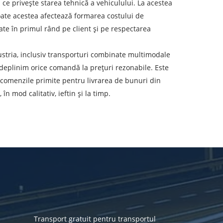
a ce privește starea tehnică a vehiculului. La acestea
oate acestea afectează formarea costului de
eren de descărcare
ate în primul rând pe client și pe respectarea
ata de descărcare
ustria, inclusiv transporturi combinate multimodale
ndeplinim orice comandă la prețuri rezonabile. Este
olumul încărcăturii
 comenzile primite pentru livrarea de bunuri din
n mod calitativ, ieftin și la timp.
-mail
r personal.
Transport gratuit pentru transportul