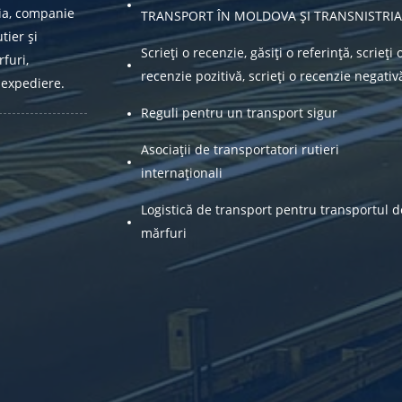
ia, companie
TRANSPORT ÎN MOLDOVA ȘI TRANSNISTRIA
tier și
Scrieți o recenzie, găsiți o referință, scrieți 
furi,
recenzie pozitivă, scrieți o recenzie negativ
 expediere.
Reguli pentru un transport sigur
Asociații de transportatori rutieri
internaționali
Logistică de transport pentru transportul d
mărfuri