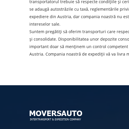
Aflați despre costurile
transportatorul trebuie să respecte condițiile și cer
se adaugă autostrăzile cu taxă, reglementările priv
Descarcă țara
expediere din Austria, dar compania noastră nu este
Orașul de descărcare de gestiune
intereselor sale.
Suntem pregătiți să oferim transporturi care respec
și consolidate. Disponibilitatea unor depozite cons
Tipul de transport
important doar să menținem un control competent as
Austria. Compania noastră de expediții vă va livra ma
Persoana de contact
Prin depuner