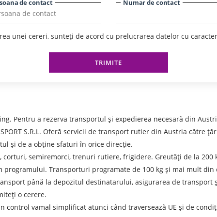
soana de contact
Numar de contact
ea unei cereri, sunteți de acord cu prelucrarea datelor cu caracte
TRIMITE
ng. Pentru a rezerva transportul și expedierea necesară din Austri
.R.L. Oferă servicii de transport rutier din Austria către țările 
ul și de a obține sfaturi în orice direcție.
, corturi, semiremorci, trenuri rutiere, frigidere. Greutăți de la 2
rm programului. Transporturi programate de 100 kg și mai mult din d
 transport până la depozitul destinatarului, asigurarea de transpor
iteți o cerere.
 control vamal simplificat atunci când traversează UE și de condiții