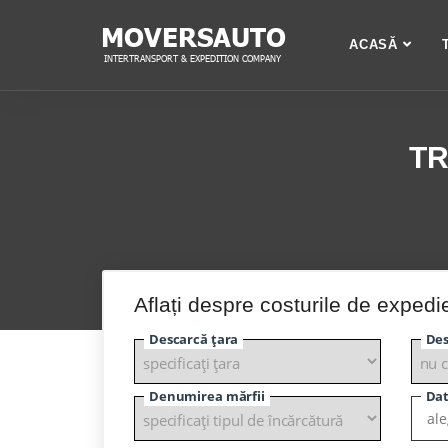
ACASĂ
TR
Aflați despre costurile de expedi
Descarcă țara
Des
Denumirea mărfii
Dat