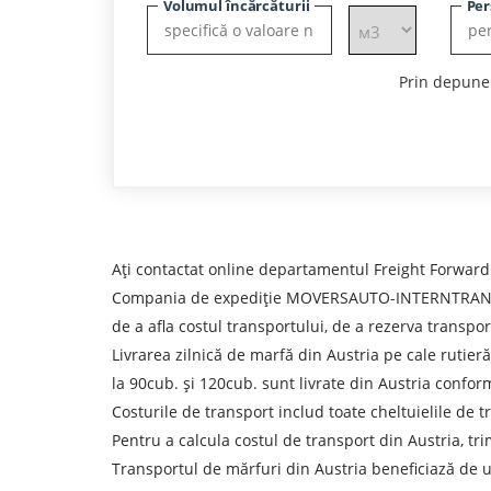
Volumul încărcăturii
Per
Prin depuner
Ați contactat online departamentul Freight Forwardi
Compania de expediție MOVERSAUTO-INTERNTRANSPORT S
de a afla costul transportului, de a rezerva transport
Livrarea zilnică de marfă din Austria pe cale rutieră
la 90cub. și 120cub. sunt livrate din Austria confo
Costurile de transport includ toate cheltuielile de
Pentru a calcula costul de transport din Austria, trim
Transportul de mărfuri din Austria beneficiază de un