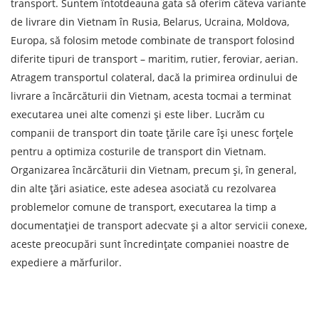
transport. Suntem întotdeauna gata să oferim câteva variante
de livrare din Vietnam în Rusia, Belarus, Ucraina, Moldova,
Greutatea sarcinii, ( t )
Europa, să folosim metode combinate de transport folosind
diferite tipuri de transport – maritim, rutier, feroviar, aerian.
Volumul încărcăturii
Atragem transportul colateral, dacă la primirea ordinului de
livrare a încărcăturii din Vietnam, acesta tocmai a terminat
executarea unei alte comenzi și este liber. Lucrăm cu
companii de transport din toate țările care își unesc forțele
Persoana de contact
pentru a optimiza costurile de transport din Vietnam.
Organizarea încărcăturii din Vietnam, precum și, în general,
Numar de contact
din alte țări asiatice, este adesea asociată cu rezolvarea
problemelor comune de transport, executarea la timp a
E-mail
documentației de transport adecvate și a altor servicii conexe,
aceste preocupări sunt încredințate companiei noastre de
expediere a mărfurilor.
Prin depunerea unei cereri, sunteți de acord cu
prelucrarea datelor cu caracter personal.