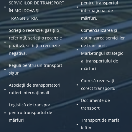
SERVICIILOR DE TRANSPORT
pentru transportul
ÎN MOLDOVA ȘI
internațional de
TRANSNISTRIA
mărfuri.
Scrieți o recenzie, găsiți o
Comercializarea și
referință, scrieți o recenzie
optimizarea serviciilor
pozitivă, scrieți o recenzie
de transport.
negativă.
Marketingul strategic
al transportului de
Reguli pentru un transport
mărfuri
sigur
Cum să rezervați
Asociații de transportatori
corect transportul
rutieri internaționali
Documente de
Logistică de transport
transport
pentru transportul de
mărfuri
Transport de marfă
ieftin