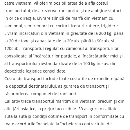
către Vietnam. Vă oferim posibilitatea de a afla costul
transportului, de a rezerva transportul și de a obține sfaturi
în orice direcție. Livrare zilnică de marfă din Vietnam cu
camionul, semiremorci cu corturi, trenuri rutiere, frigidere.
Livrăm încărcături din Vietnam în greutate de la 200 kg. până
Aflați despre costurile de
la 20 de tone și capacitate de la 20cub. până la 90cub. și
expediere
120cub. Transportul regulat cu camionul al transporturilor
consolidate, al încărcăturilor parțiale, al încărcăturilor mici și
Descarcă țara
al transporturilor nestandardizate de la 100 kg în sus, din
Descarcă orașul
depozitele logistice consolidate.
Costul de transport include toate costurile de expediere până
Teren de descărcare
la depozitul destinatarului, asigurarea de transport și
Orașul de descărcare de gestiune
răspunderea companiei de transport.
Calitativ trece transportul maritim din Vietnam, precum și din
Denumirea mărfii
alte țări asiatice, la prețuri accesibile. Să asigure o calitate
Data de descărcare
sută la sută și condiții optime de transport în conformitate cu
toate acordurile încheiate la încheierea contractului de
Tipul de transport