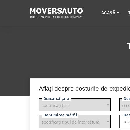
ACASĂ
Aflați despre costurile de expedi
Descarcă țara
Des
Denumirea mărfii
Dat