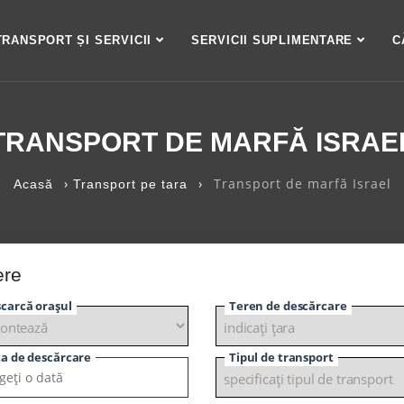
TRANSPORT ȘI SERVICII
SERVICII SUPLIMENTARE
C
TRANSPORT DE MARFĂ ISRAE
›
›
Transport de marfă Israel
Acasă
Transport pe tara
ere
carcă orașul
Teren de descărcare
a de descărcare
Tipul de transport