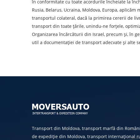
în conformitate cu toate acordurile încheiate la în
Descarcă țara
Rusia, Belarus, Ucraina, Moldova, Europa, aplicăm m
Orașul de descărcare de gestiune
transportul colateral, dacă la primirea cererii de l
transport din toate țările, unindu-ne forțele, optimi
Organizarea încărcăturii din Israel, precum și, în g
Tipul de transport
util a documentației de transport adecvate și alte 
Persoana de contact
Prin depuner
Transport din Moldova, transport marfă din Român
de expediție din Moldova, transport internațional ru