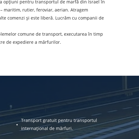
a opțiuni pentru transportul de marfă din Israel în
eren de descărcare
 maritim, rutier, feroviar, aerian. Atragem
ata de descărcare
i alte comenzi și este liberă. Lucrăm cu companii de
problemelor comune de transport, executarea în timp
olumul încărcăturii
tre de expediere a mărfurilor.
-mail
r personal.
Transport gratuit pentru transportul
internațional de mărfuri.