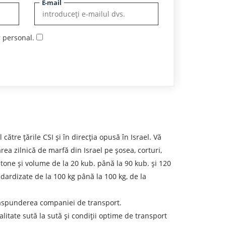
E-mail
r personal.
re țările CSI și în direcția opusă în Israel. Vă
area zilnică de marfă din Israel pe șosea, corturi,
 tone și volume de la 20 kub. până la 90 kub. și 120
ndardizate de la 100 kg până la 100 kg, de la
 răspunderea companiei de transport.
calitate sută la sută și condiții optime de transport