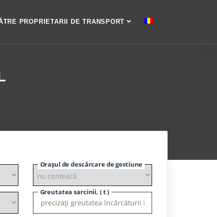
ĂTRE PROPRIETARII DE TRANSPORT
L
Orașul de descărcare de gestiune
Greutatea sarcinii, ( t )