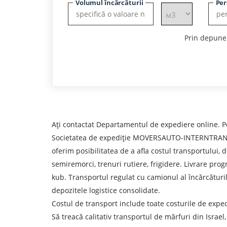
Volumul încărcăturii
Per
Prin depuner
Ați contactat Departamentul de expediere online. P
Societatea de expediție MOVERSAUTO-INTERNTRANSPORT 
oferim posibilitatea de a afla costul transportului, 
semiremorci, trenuri rutiere, frigidere. Livrare pro
kub. Transportul regulat cu camionul al încărcăturilo
depozitele logistice consolidate.
Costul de transport include toate costurile de expe
Aflați despre costurile
Să treacă calitativ transportul de mărfuri din Israel,