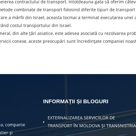
cheierea contractului de transport. Întotdeauna gata să oferim câtev
Descarcă orașul
T
etode combinate de transport folosind diferite tipuri de transport –
Denumirea mărfii
D
ivrare a mărfii din Israel, aceasta tocmai a terminat executarea une
zând costul transportului din Israel.
eneral, din alte țări asiatice, este adesea asociată cu rezolvarea 
Greutatea sarcinii, ( t )
V
servicii conexe, aceste preocupări sunt încredințate companiei noas
Numar de contact
E
ea unei cereri, sunteți de acord cu prelucrarea datelor cu caracte
TRIMITE
INFORMAȚII ȘI BLOGURI
EXTERNALIZAREA SERVICIILOR DE
ia, companie
TRANSPORT ÎN MOLDOVA ȘI TRANSNISTRIA
tier și