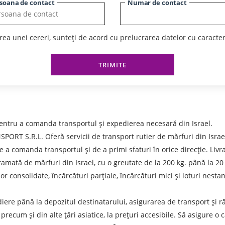
soana de contact
Numar de contact
ea unei cereri, sunteți de acord cu prelucrarea datelor cu caracte
TRIMITE
entru a comanda transportul și expedierea necesară din Israel.
S.R.L. Oferă servicii de transport rutier de mărfuri din Israel căt
de a comanda transportul și de a primi sfaturi în orice direcție. Livr
gramată de mărfuri din Israel, cu o greutate de la 200 kg. până la 20
r consolidate, încărcături parțiale, încărcături mici și loturi nesta
diere până la depozitul destinatarului, asigurarea de transport și
 de expediere
 precum și din alte țări asiatice, la prețuri accesibile. Să asigure o 