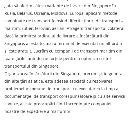
Tipul de transport
gata să oferim câteva variante de livrare din Singapore în
Greutatea sarcinii, ( t )
Rusia, Belarus, Ucraina, Moldova, Europa; aplicăm metode
combinate de transport folosind diferite tipuri de transport –
maritim, rutier, feroviar, aerian. Atragem transportul colateral,
Volumul încărcăturii
dacă la primirea ordinului de livrare a încărcăturii din
Singapore, acesta tocmai a terminat de executat un alt ordin
și este gratuit. Lucrăm cu companii de transport maritim din
Persoana de contact
toate țările, unindu-ne forțele pentru a optimiza costul
transportului din Singapore.
Organizarea încărcăturii din Singapore, precum și, în general,
Numar de contact
din alte țări asiatice, este adesea asociată cu rezolvarea
problemelor comune de transport, cu executarea la timp a
E-mail
documentației de transport corespunzătoare și cu alte servicii
conexe, aceste preocupări fiind încredințate companiei
Prin depunerea unei cereri, sunteți de acord cu
noastre de expediere a mărfurilor.
prelucrarea datelor cu caracter personal.