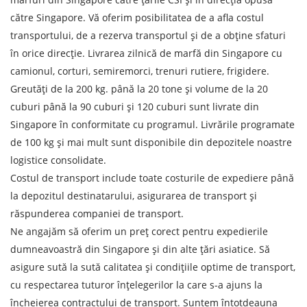
către Singapore. Vă oferim posibilitatea de a afla costul
transportului, de a rezerva transportul și de a obține sfaturi
în orice direcție. Livrarea zilnică de marfă din Singapore cu
camionul, corturi, semiremorci, trenuri rutiere, frigidere.
Greutăți de la 200 kg. până la 20 tone și volume de la 20
Aflați despre costurile de
cuburi până la 90 cuburi și 120 cuburi sunt livrate din
expediere
Singapore în conformitate cu programul. Livrările programate
de 100 kg și mai mult sunt disponibile din depozitele noastre
Descarcă țara
logistice consolidate.
Descarcă orașul
Costul de transport include toate costurile de expediere până
Teren de descărcare
la depozitul destinatarului, asigurarea de transport și
răspunderea companiei de transport.
Orașul de descărcare de gestiune
Ne angajăm să oferim un preț corect pentru expedierile
Denumirea mărfii
dumneavoastră din Singapore și din alte țări asiatice. Să
asigure sută la sută calitatea și condițiile optime de transport,
Data de descărcare
cu respectarea tuturor înțelegerilor la care s-a ajuns la
încheierea contractului de transport. Suntem întotdeauna