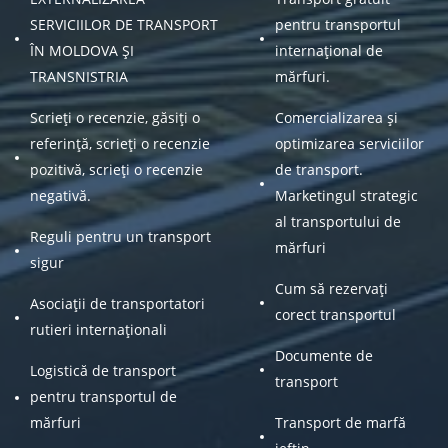
SERVICIILOR DE TRANSPORT
pentru transportul
ÎN MOLDOVA ȘI
internațional de
TRANSNISTRIA
mărfuri.
Scrieți o recenzie, găsiți o
Comercializarea și
referință, scrieți o recenzie
optimizarea serviciilor
pozitivă, scrieți o recenzie
de transport.
negativă.
Marketingul strategic
al transportului de
Reguli pentru un transport
mărfuri
sigur
Cum să rezervați
Asociații de transportatori
corect transportul
rutieri internaționali
Documente de
Logistică de transport
transport
pentru transportul de
mărfuri
Transport de marfă