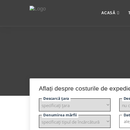
ACASĂ
Aflați despre costurile de expedi
Descarcă țara
Des
Denumirea mărfii
Dat