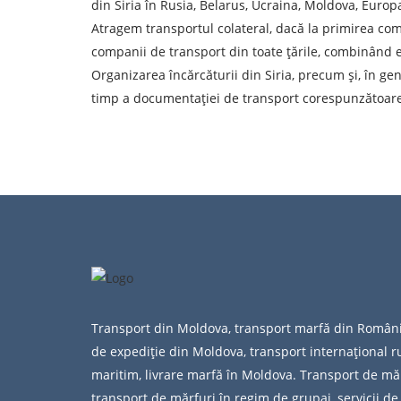
Descarcă țara
din Siria în Rusia, Belarus, Ucraina, Moldova, Europ
Atragem transportul colateral, dacă la primirea come
Orașul de descărcare de gestiune
companii de transport din toate țările, combinând e
Organizarea încărcăturii din Siria, precum și, în ge
Tipul de transport
timp a documentației de transport corespunzătoare 
Persoana de contact
Prin depuner
Transport din Moldova, transport marfă din Român
de expediție din Moldova, transport internațional ru
maritim, livrare marfă în Moldova. Transport de măr
transport de mărfuri în regim de grupaj, servicii de