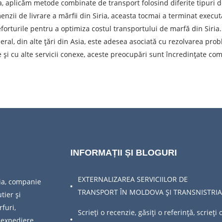
Descarcă orașul
T
a, aplicăm metode combinate de transport folosind diferite tipuri de 
nzii de livrare a mărfii din Siria, aceasta tocmai a terminat execu
Denumirea mărfii
D
forturile pentru a optimiza costul transportului de marfă din Siria.
neral, din alte țări din Asia, este adesea asociată cu rezolvarea p
Greutatea sarcinii, ( t )
V
și cu alte servicii conexe, aceste preocupări sunt încredințate co
Numar de contact
E
ea unei cereri, sunteți de acord cu prelucrarea datelor cu caracte
TRIMITE
INFORMAȚII ȘI BLOGURI
EXTERNALIZAREA SERVICIILOR DE
ia, companie
TRANSPORT ÎN MOLDOVA ȘI TRANSNISTRIA
tier și
furi,
Scrieți o recenzie, găsiți o referință, scrieți 
 expediere.