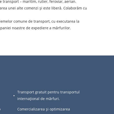
eren de descărcare
transport – maritim, rutier, feroviar, aerian.
tarea unei alte comenzi și este liberă. Colaborăm cu
ata de descărcare
roblemelor comune de transport, cu executarea la
olumul încărcăturii
mpaniei noastre de expediere a mărfurilor.
-mail
r personal.
Transport gratuit pentru transportul
internațional de mărfuri.
o
Comercializarea și optimizarea