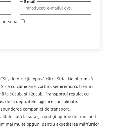
E-mail
r personal.
I și în direcția opusă către Siria. Ne oferim să
 Siria cu camioane, corturi, semiremorci, trenuri
până la 90cub. și 120cub. Transportul regulat cu
s, de la depozitele logistice consolidate.
 răspunderea companiei de transport.
calitate sută la sută și condiții optime de transport
erim mai multe opțiuni pentru expedierea mărfurilor