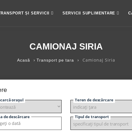
TRANSPORT ȘI SERVICII
SERVICII SUPLIMENTARE
C
CAMIONAJ SIRIA
›
›
Camionaj Siria
Acasă
Transport pe tara
ere
carcă orașul
Teren de descărcare
a de descărcare
Tipul de transport