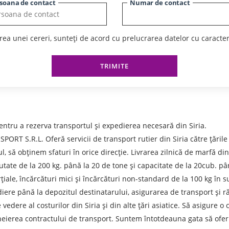
soana de contact
Numar de contact
ea unei cereri, sunteți de acord cu prelucrarea datelor cu caracte
TRIMITE
ntru a rezerva transportul și expedierea necesară din Siria.
.R.L. Oferă servicii de transport rutier din Siria către țările CS
 să obținem sfaturi în orice direcție. Livrarea zilnică de marfă din
reutate de la 200 kg. până la 20 de tone și capacitate de la 20cub. 
iale, încărcături mici și încărcături non-standard de la 100 kg în su
diere până la depozitul destinatarului, asigurarea de transport și
vedere al costurilor din Siria și din alte țări asiatice. Să asigure o 
 de expediere
ncheierea contractului de transport. Suntem întotdeauna gata să of