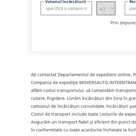
Volumul încărcăturii
Per
Prin depuner
Ați contactat Departamentul de expediere online. Pe
Compania de expediție MOVERSAUTO-INTERNTRANSPORT S
aflăm costul transportului, să comandăm transportul,
rutiere, frigidere. Livrăm încărcături din Siria în g
camionul de încărcături consolidate, încărcături parț
Costul de transport include toate costurile de expe
Asigurăm un transport fiabil și eficient din punct de 
Aflați despre costurile
în conformitate cu toate acordurile încheiate la î