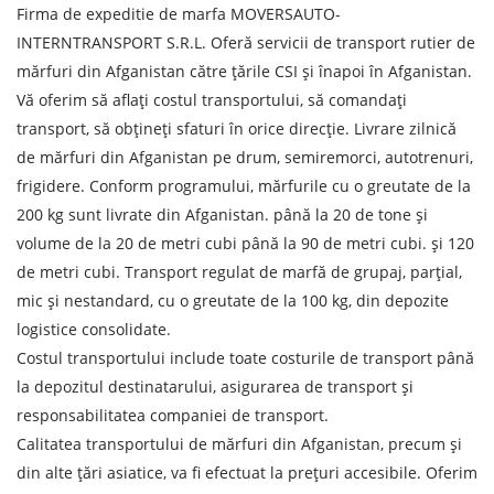
Firma de expeditie de marfa MOVERSAUTO-
INTERNTRANSPORT S.R.L. Oferă servicii de transport rutier de
mărfuri din Afganistan către țările CSI și înapoi în Afganistan.
Vă oferim să aflați costul transportului, să comandați
transport, să obțineți sfaturi în orice direcție. Livrare zilnică
de mărfuri din Afganistan pe drum, semiremorci, autotrenuri,
frigidere. Conform programului, mărfurile cu o greutate de la
200 kg sunt livrate din Afganistan. până la 20 de tone și
Aflați despre costurile de
volume de la 20 de metri cubi până la 90 de metri cubi. și 120
expediere
de metri cubi. Transport regulat de marfă de grupaj, parțial,
mic și nestandard, cu o greutate de la 100 kg, din depozite
Descarcă țara
logistice consolidate.
Descarcă orașul
Costul transportului include toate costurile de transport până
Teren de descărcare
la depozitul destinatarului, asigurarea de transport și
responsabilitatea companiei de transport.
Orașul de descărcare de gestiune
Calitatea transportului de mărfuri din Afganistan, precum și
Denumirea mărfii
din alte țări asiatice, va fi efectuat la prețuri accesibile. Oferim