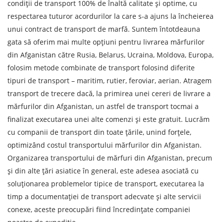
condiții de transport 100% de înaltă calitate și optime, cu
Data de descărcare
respectarea tuturor acordurilor la care s-a ajuns la încheierea
unui contract de transport de marfă. Suntem întotdeauna
Tipul de transport
gata să oferim mai multe opțiuni pentru livrarea mărfurilor
din Afganistan către Rusia, Belarus, Ucraina, Moldova, Europa,
Greutatea sarcinii, ( t )
folosim metode combinate de transport folosind diferite
tipuri de transport – maritim, rutier, feroviar, aerian. Atragem
Volumul încărcăturii
transport de trecere dacă, la primirea unei cereri de livrare a
mărfurilor din Afganistan, un astfel de transport tocmai a
finalizat executarea unei alte comenzi și este gratuit. Lucrăm
Persoana de contact
cu companii de transport din toate țările, unind forțele,
optimizând costul transportului mărfurilor din Afganistan.
Organizarea transportului de mărfuri din Afganistan, precum
Numar de contact
și din alte țări asiatice în general, este adesea asociată cu
soluționarea problemelor tipice de transport, executarea la
E-mail
timp a documentației de transport adecvate și alte servicii
conexe, aceste preocupări fiind încredințate companiei
Prin depunerea unei cereri, sunteți de acord cu