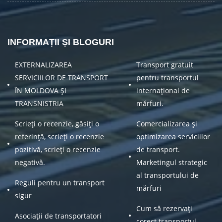
INFORMAȚII ȘI BLOGURI
EXTERNALIZAREA
Transport gratuit
SERVICIILOR DE TRANSPORT
pentru transportul
ÎN MOLDOVA ȘI
internațional de
TRANSNISTRIA
mărfuri.
Scrieți o recenzie, găsiți o
Comercializarea și
referință, scrieți o recenzie
optimizarea serviciilor
pozitivă, scrieți o recenzie
de transport.
negativă.
Marketingul strategic
al transportului de
Reguli pentru un transport
mărfuri
sigur
Cum să rezervați
Asociații de transportatori
corect transportul