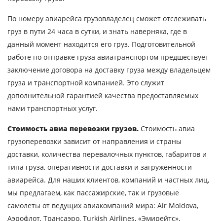
Объем груза
По номеру авиарейса грузовладелец сможет отслеживать
груз в пути 24 часа в сутки, и знать наверняка, где в
данный момент находится его груз. Подготовительной
работе по отправке груза авиатранспортом предшествует
Контактное лицо
заключение договора на доставку груза между владельцем
груза и транспортной компанией. Это служит
Контактный телефон
дополнительной гарантией качества предоставляемых
нами транспортных услуг.
E-mail
Стоимость авиа перевозки грузов.
Стоимость авиа
грузоперевозки зависит от направления и страны
Отправляя заявку, вы соглашаетесь на
доставки, количества перевалочных пунктов, габаритов и
обработку персональных данных.
типа груза, оперативности доставки и загруженности
авиарейса. Для наших клиентов, компаний и частных лиц,
мы предлагаем, как пассажирские, так и грузовые
самолеты от ведущих авиакомпаний мира: Air Moldova,
ОТПРАВИТЬ
Аэрофлот, Трансаэро, Turkish Airlines, «Эмирейтс»,