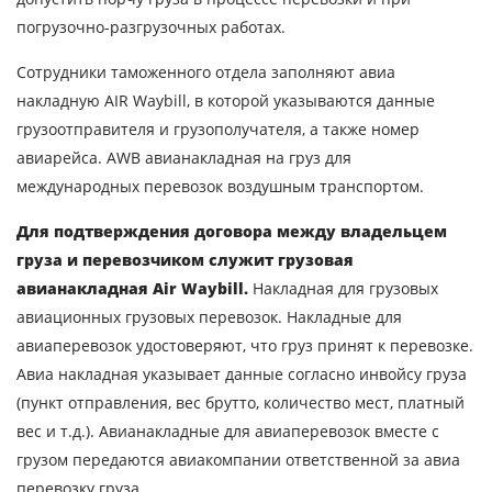
погрузочно-разгрузочных работах.
Сотрудники таможенного отдела заполняют авиа
Узнать стоимость
накладную AIR Waybill, в которой указываются данные
перевозки
грузоотправителя и грузополучателя, а также номер
Страна загрузки
авиарейса. AWB авианакладная на груз для
международных перевозок воздушным транспортом.
Город загрузки
Для подтверждения договора между владельцем
Страна выгрузки
груза и перевозчиком служит грузовая
Город выгрузки
авианакладная Air Waybill.
Накладная для грузовых
авиационных грузовых перевозок. Накладные для
Наименование груза
авиаперевозок удостоверяют, что груз принят к перевозке.
Дата загрузки
Авиа накладная указывает данные согласно инвойсу груза
(пункт отправления, вес брутто, количество мест, платный
Тип транспорта
вес и т.д.). Авианакладные для авиаперевозок вместе с
грузом передаются авиакомпании ответственной за авиа
Вес груза, ( т )
перевозку груза.