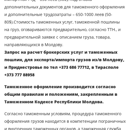
перевозки
дополнительных документов для таможенного оформления
Страна загрузки
и дополнительные трудозатраты – 650-1000 леев (50-
80$).Стоимость таможенных услуг, таможенной пошлины
Город загрузки
на груз, оговариваются предварительно, согласно ТТН., и
Страна выгрузки
предварительной заявке с описанием груза, товара,
направляющихся в Молдову.
Город выгрузки
Запрос на расчет брокерских услуг и таможенных
Наименование груза
пошлин, для экспорта/импорта грузов из/в Молдову,
Дата загрузки
и Приднестровье по тел +373 686 77712, в Тирасполе
+373 777 88958
Тип транспорта
Таможенное оформление производится согласно
общим правилам и положениям, закрепленным в
Вес груза, ( т )
Таможенном Кодексе Республики Молдова.
Объем груза
Согласно таможенным условиям, процедура таможенного
оформления грузов находится в компетенции пограничных
и внутренних таможенных органов, а таможенная служба