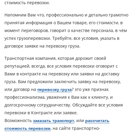
Город выгрузки
стоимость перевозки.
Наименование груза
Напомним Вам что, профессионально и детально грамотно
принятая информация о Вашем товаре, его стоимости, в
Дата загрузки
момент переговоров, говорит о качестве персонала, в чём
успех грузоперевозки. Требуйте, все условия, указать в
Тип транспорта
договоре заявке на перевозку груза.
Вес груза, ( т )
Транспортная компания, которая дорожит своей
репутацией, всегда, все условия перевозки оговорит с
Объем груза
Вами в контракте на перевозку или заявки на доставку
груза. Вам предложили заключить заявку на перевозку,
или договор на
? это уже признак
перевозку груза
профессионализма, уважения к Вам как к клиенту, и
Контактное лицо
долгосрочному сотрудничеству. Обсуждайте все условия
перевозки в Контракте или заявке.
Контактный телефон
Возможность
, или
заказать транспорт
рассчитать
, на сайте транспортно-
стоимость перевозки
E-mail