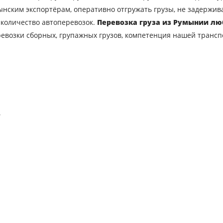
нским экспортёрам, оперативно отгружать грузы, не задержива
 количество автоперевозок.
Перевозка груза из Румынии лю
евозки
евозки сборных, групажных грузов, компетенция нашей трансп
Город загрузки
С
Наименование груза
Д
Вес груза, ( т )
О
.
Контактный телефон
E
вляя заявку, вы соглашаетесь на обработку персональных данн
ОТПРАВИТЬ