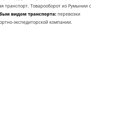
я транспорт. Товарооборот из Румынии с
бым видом транспорта:
перевозки
ортно-экспедиторской компании.
трана выгрузки
ата загрузки
бъем груза
-mail
ых.