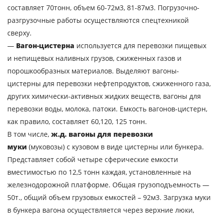
составляет 70тонн, объем 60-72м3, 81-87м3. Погрузочно-
разгрузочные работы осуществляются спецтехникой
Узнать стоимость
сверху.
перевозки
—
Вагон-цистерна
используется для перевозки пищевых
и непищевых наливных грузов, сжиженных газов и
Страна загрузки
порошкообразных материалов. Выделяют вагоны-
Город загрузки
цистерны для перевозки нефтепродуктов, сжиженного газа,
других химически-активных жидких веществ, вагоны для
Страна выгрузки
перевозки воды, молока, патоки. Емкость вагонов-цистерн,
Город выгрузки
как правило, составляет 60,120, 125 тонн.
Наименование груза
В том числе,
ж.д. вагоны для перевозки
муки
(муковозы) с кузовом в виде цистерны или бункера.
Дата загрузки
Представляет собой четыре сферические емкости
вместимостью по 12,5 тонн каждая, установленные на
Тип транспорта
железнодорожной платформе. Общая грузоподъемность —
50т., общий объем грузовых емкостей – 92м3. Загрузка муки
Вес груза, ( т )
в бункера вагона осуществляется через верхние люки,