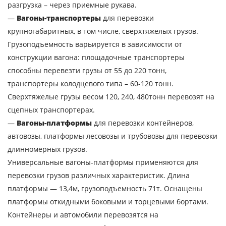
разгрузка – через приемные рукава.
Объем груза
—
Вагоны-транспортеры
для перевозки
крупногабаритных, в том числе, сверхтяжелых грузов.
Грузоподъемность варьируется в зависимости от
Контактное лицо
конструкции вагона: площадочные транспортеры
способны перевезти грузы от 55 до 220 тонн,
транспортеры колодцевого типа – 60-120 тонн.
Контактный телефон
Сверхтяжелые грузы весом 120, 240, 480тонн перевозят на
сцепных транспортерах.
E-mail
—
Вагоны-платформы
для перевозки контейнеров,
автовозы, платформы лесовозы и трубовозы для перевозки
Отправляя заявку, вы соглашаетесь на
длинномерных грузов.
обработку персональных данных.
Универсальные вагоны-платформы применяются для
перевозки грузов различных характеристик. Длина
платформы — 13,4м, грузоподъемность 71т. Оснащены
платформы откидными боковыми и торцевыми бортами.
ОТПРАВИТЬ
Контейнеры и автомобили перевозятся на