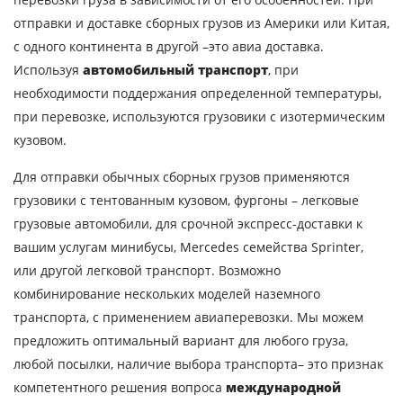
Город загрузки
отправки и доставке сборных грузов из Америки или Китая,
с одного континента в другой –это авиа доставка.
Страна выгрузки
Используя
автомобильный транспорт
, при
Город выгрузки
необходимости поддержания определенной температуры,
при перевозке, используются грузовики с изотермическим
Наименование груза
кузовом.
Дата загрузки
Для отправки обычных сборных грузов применяются
грузовики с тентованным кузовом, фургоны – легковые
Тип транспорта
грузовые автомобили, для срочной экспресс-доставки к
Вес груза, ( т )
вашим услугам минибусы, Mercedes семейства Sprinter,
или другой легковой транспорт. Возможно
комбинирование нескольких моделей наземного
Объем груза
транспорта, с применением авиаперевозки. Мы можем
предложить оптимальный вариант для любого груза,
любой посылки, наличие выбора транспорта– это признак
Контактное лицо
компетентного решения вопроса
международной