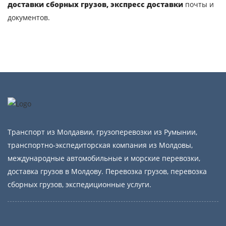
доставки сборных грузов, экспресс доставки
почты и
Контактный телефон
документов.
E-mail
Отправляя заявку, вы соглашаетесь на
обработку персональных данных.
Транспорт из Молдавии, грузоперевозки из Румынии,
ОТПРАВИТЬ
транспортно-экспедиторская компания из Молдовы,
международные автомобильные и морские перевозки,
доставка грузов в Молдову. Перевозка грузов, перевозка
сборных грузов, экспедиционные услуги.