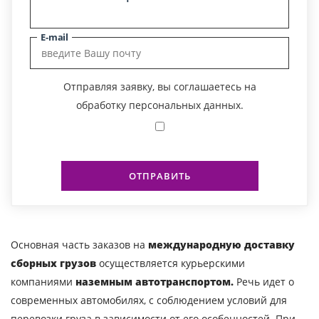
E-mail
Отправляя заявку, вы соглашаетесь на
обработку персональных данных.
ОТПРАВИТЬ
Основная часть заказов на
международную доставку
Узнать стоимость
сборных грузов
осуществляется курьерскими
перевозки
компаниями
наземным автотранспортом.
Речь идет о
современных автомобилях, с соблюдением условий для
Страна загрузки
перевозки груза в зависимости от его особенностей. При