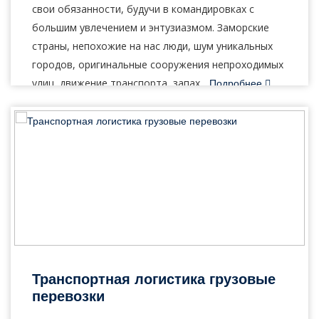
свои обязанности, будучи в командировках с
большим увлечением и энтузиазмом. Заморские
страны, непохожие на нас люди, шум уникальных
Узнать стоимость
городов, оригинальные сооружения непроходимых
перевозки
улиц, движение транспорта, запах...
Подробнее
Страна загрузки
укажите страну
Город загрузки
не имеет значения
Страна выгрузки
укажите страну
Город выгрузки
не имеет значения
3
Июнь, 2020
Наименование груза
Транспортная логистика грузовые
укажите тип груза
перевозки
Дата загрузки