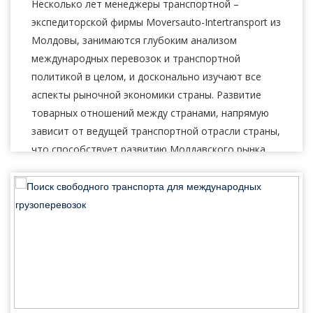
Несколько лет менеджеры транспортной –
экспедиторской фирмы Moversauto-Intertransport из
Тип транспорта
Молдовы, занимаются глубоким анализом
укажите тип транспорта
международных перевозок и транспортной
Вес груза, ( т )
политикой в целом, и досконально изучают все
аспекты рыночной экономики страны. Развитие
Объем груза
товарных отношений между странами, напрямую
зависит от ведущей транспортной отрасли страны,
что способствует развитию Молдавского рынка
м3
потребления ,и мировой экономике в...
Подробнее
Контактное лицо
Контактный телефон
+1
E-mail