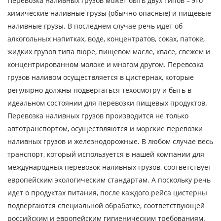
Перевозка наливных грузов может быть двух типов – это
химические наливные грузы (обычно опасные) и пищевые
наливные грузы. В последнем случае речь идет об
алкогольных напитках, воде, концентратов, соках, патоке,
жидких грузов типа пюре, пищевом масле, квасе, свежем и
концентрированном молоке и многом другом. Перевозка
грузов наливом осуществляется в цистернах, которые
регулярно должны подвергаться техосмотру и быть в
идеальном состоянии для перевозки пищевых продуктов.
Перевозка наливных грузов производится не только
Узнать стоимость
автотранспортом, осуществляются и морские перевозки
наливных грузов и железнодорожные. В любом случае весь
перевозки
транспорт, который используется в нашей компании для
Страна загрузки
международных перевозок наливных грузов, соответствует
Город загрузки
европейским экологическим стандартам. А поскольку речь
идет о продуктах питания, после каждого рейса цистерны
Страна выгрузки
подвергаются специальной обработке, соответствующей
Город выгрузки
российским и европейским гигиеническим требованиям.