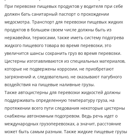
При перевозке пищевых продуктов у водителя при себе
Наименование груза
должен бать санитарный паспорт о прохождении
Дата загрузки
медосмотра. Транспорт для перевозки пищевых жидких
продуктов в большем своем числе должны быть из
Тип транспорта
нержавейки, термосами, также иметь систему подогрева
жидкого пищевого товара во время перевозки, это
Вес груза, ( т )
увеличится шансы сохранить груз во время перевозки.
Цистерны изготавливаются из специальных материалов,
Объем груза
которые не подвержены коррозии, не приобретают
загрязнений и, следовательно, не оказывают пагубного
воздействия на пищевые наливные грузы.
Также автоцистерны для перевозки жидкостей должны
Контактное лицо
поддерживать определенную температуру груза, на
протяжении всего пути следования некоторые цистерны
Контактный телефон
снабжены автономным подогревом. Ведь речь идет о
международных грузоперевозках, а значит, расстояние
E-mail
может быть самым разным. Также жидкие пищевые грузы