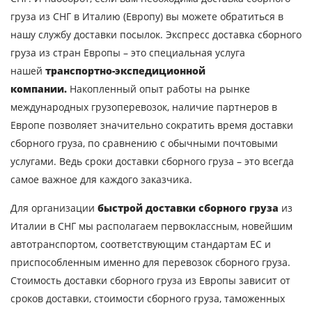
груза из СНГ в Италию (Европу) вы можете обратиться в
нашу службу доставки посылок. Экспресс доставка сборного
Узнать стоимость
груза из стран Европы – это специальная услуга
перевозки
нашей
транспортно-экспедиционной
компании.
Накопленный опыт работы на рынке
Страна загрузки
международных грузоперевозок, наличие партнеров в
Город загрузки
Европе позволяет значительно сократить время доставки
сборного груза, по сравнению с обычными почтовыми
Страна выгрузки
услугами. Ведь сроки доставки сборного груза – это всегда
Город выгрузки
самое важное для каждого заказчика.
Наименование груза
Для организации
быстрой доставки сборного груза
из
Дата загрузки
Италии в СНГ мы располагаем первоклассным, новейшим
автотранспортом, соответствующим стандартам ЕС и
приспособленным именно для перевозок сборного груза.
Тип транспорта
Стоимость доставки сборного груза из Европы зависит от
Вес груза, ( т )
сроков доставки, стоимости сборного груза, таможенных