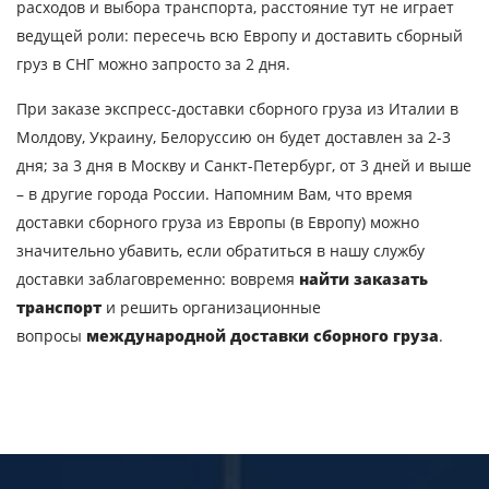
расходов и выбора транспорта, расстояние тут не играет
Объем груза
ведущей роли: пересечь всю Европу и доставить сборный
груз в СНГ можно запросто за 2 дня.
При заказе экспресс-доставки сборного груза из Италии в
Контактное лицо
Молдову, Украину, Белоруссию он будет доставлен за 2-3
дня; за 3 дня в Москву и Санкт-Петербург, от 3 дней и выше
Контактный телефон
– в другие города России. Напомним Вам, что время
доставки сборного груза из Европы (в Европу) можно
значительно убавить, если обратиться в нашу службу
E-mail
доставки заблаговременно: вовремя
найти заказать
транспорт
и решить организационные
Отправляя заявку, вы соглашаетесь на
вопросы
международной доставки сборного груза
.
обработку персональных данных.
ОТПРАВИТЬ