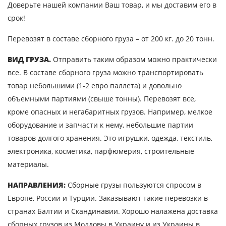
Доверьте нашей компании Ваш товар, и мы доставим его в
срок!
Перевозят в составе сборного груза – от 200 кг. до 20 тонн.
ВИД ГРУЗА.
Отправить таким образом можно практически
все. В составе сборного груза можно транспортировать
товар небольшими (1-2 евро паллета) и довольно
объемными партиями (свыше тонны). Перевозят все,
кроме опасных и негабаритных грузов. Например, мелкое
Узнать стоимость
оборудование и запчасти к нему, небольшие партии
перевозки
товаров долгого хранения. Это игрушки, одежда, текстиль,
электроника, косметика, парфюмерия, строительные
Страна загрузки
материалы.
Город загрузки
НАПРАВЛЕНИЯ:
Сборные грузы пользуются спросом в
Страна выгрузки
Европе, России и Турции. Заказывают такие перевозки в
странах Балтии и Скандинавии. Хорошо налажена доставка
Город выгрузки
сборных грузов из Молдовы в Украину и из Украины в