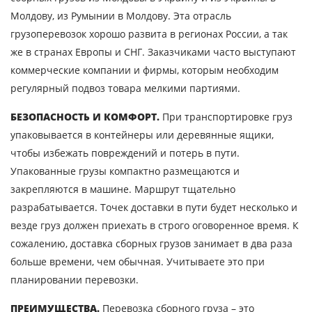
Наименование груза
Молдову, из Румынии в Молдову. Эта отрасль
грузоперевозок хорошо развита в регионах России, а так
Дата загрузки
же в странах Европы и СНГ. Заказчиками часто выступают
коммерческие компании и фирмы, которым необходим
Тип транспорта
регулярный подвоз товара мелкими партиями.
Вес груза, ( т )
БЕЗОПАСНОСТЬ И КОМФОРТ.
При транспортировке груз
упаковывается в контейнеры или деревянные ящики,
Объем груза
чтобы избежать повреждений и потерь в пути.
Упакованные грузы компактно размещаются и
закрепляются в машине. Маршрут тщательно
разрабатывается. Точек доставки в пути будет несколько и
Контактное лицо
везде груз должен приехать в строго оговоренное время. К
сожалению, доставка сборных грузов занимает в два раза
Контактный телефон
больше времени, чем обычная. Учитываете это при
планировании перевозки.
E-mail
ПРЕИМУЩЕСТВА.
Перевозка сборного груза – это