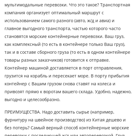
мультимодальные перевозки. Что это такое? Транспортная
Дата загрузки
компания организует оптимальный маршрут с
использованием самого разного (авто, ж/д и авиа) и
Тип транспорта
главное выгодного транспорта, частью которого часто
Вес груза, ( т )
становятся морские контейнерные перевозки. Ваш груз,
как комплексный (то есть в контейнере только Ваш груз),
Объем груза
так и в составе сборного груза (то есть в одном контейнере
товары разных заказчиков) готовится к отправке.
Контейнер машиной доставляется в порт отправления,
грузится на корабль и пересекает море. В порту прибытия
Контактное лицо
контейнер с Вашим грузом снова ставят на колеса и
привозят прямо к воротам вашего склада. Удобно, надежно,
Контактный телефон
выгодно и целесообразно.
ПРЕИМУЩЕСТВА. Надо доставить сырье (например,
E-mail
фурнитуру на швейное производство) из Китая дешево и
без потерь? Самый верный способ контейнерные морские
перевозки с последующей ж/д или автоперевозкой. Груз