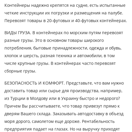
Контейнеры надежно крепятся на судне, есть испытанные
четкие инструкции их погрузки и размещения на палубе.
Перевозят товары в 20-футовых и 40-футовых контейнерах.
ВИДЫ ГРУЗА. В контейнерах по морским путям перевозят
разные грузы. Это в основном товары широкого
потребления, бытовые принадлежности, одежда и обувь,
хлопок и шерсть, разная техника и автомобили, в том
Узнать стоимость
числе крупные грузы. В контейнерах часто перевозят
перевозки
сборные грузы.
Страна загрузки
БЕЗОПАСНОСТЬ И КОМФОРТ. Представьте, что вам нужно
доставить товар или сырье для производства, например,
Город загрузки
из Турции в Молдову или в Украину быстро и недорого?
Страна выгрузки
Причем Вы рассчитываете, что товар привезут прямо к
дверям Вашего склада. Заказывать автодоставку в объезд
Город выгрузки
моря дорого, самолетом еще дороже. Рентабельность
Наименование груза
предприятия падает на глазах. Но на выручку приходят