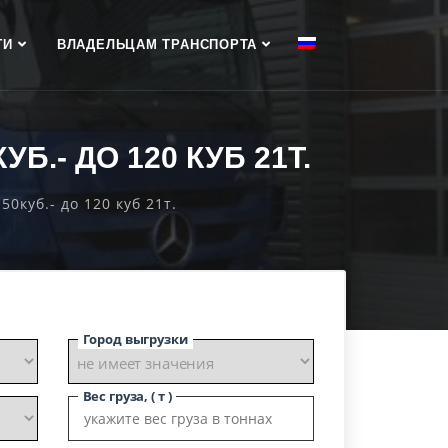
ГИ
ВЛАДЕЛЬЦАМ ТРАНСПОРТА
.- ДО 120 КУБ 21Т.
0куб.- до 120 куб 21т.
Город выгрузки
Вес груза, ( т )