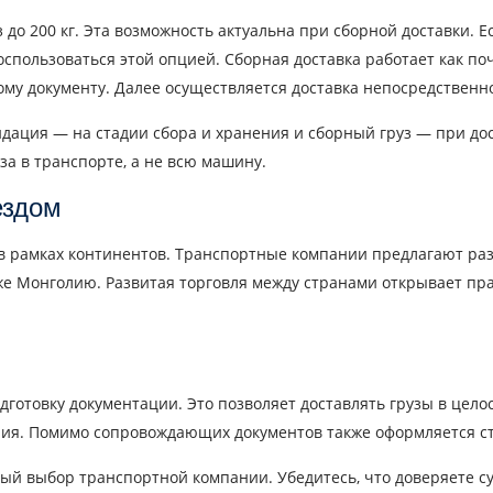
 до 200 кг. Эта возможность актуальна при сборной доставки. 
спользоваться этой опцией. Сборная доставка работает как поч
му документу. Далее осуществляется доставка непосредственно 
ация — на стадии сбора и хранения и сборный груз — при дост
за в транспорте, а не всю машину.
ездом
е в рамках континентов. Транспортные компании предлагают ра
аже Монголию. Развитая торговля между странами открывает пр
отовку документации. Это позволяет доставлять грузы в целост
ия. Помимо сопровождающих документов также оформляется стр
й выбор транспортной компании. Убедитесь, что доверяете су