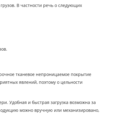
грузов. В частности речь о следующих
трана выгрузки
зов.
ата загрузки
Прочное тканевое непроницаемое покрытие
бъем груза
риятных явлений, поэтому о цельности
-mail
ери. Удобная и быстрая загрузка возможна за
продукцию можно вручную или механизировано,
ых.