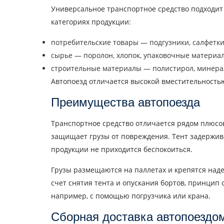
Универсальное транспортное средство подходит 
категориях продукции:
потребительские товары — подгузники, салфетки
сырье — поролон, хлопок, упаковочные материал
Узнать стоимость пер
строительные материалы — полистирол, минерал
Страна загрузки
Автопоезд отличается высокой вместительностью
Город выгрузки
Преимущества автопоезда
Транспортное средство отличается рядом плюс
Тип транспорта
защищает грузы от повреждения. Тент задержива
продукции не приходится беспокоиться.
Контактное лицо
Грузы размещаются на паллетах и крепятся наде
счет снятия тента и опускания бортов, принци
Отпра
например, с помощью погрузчика или крана.
Сборная доставка автопоездо