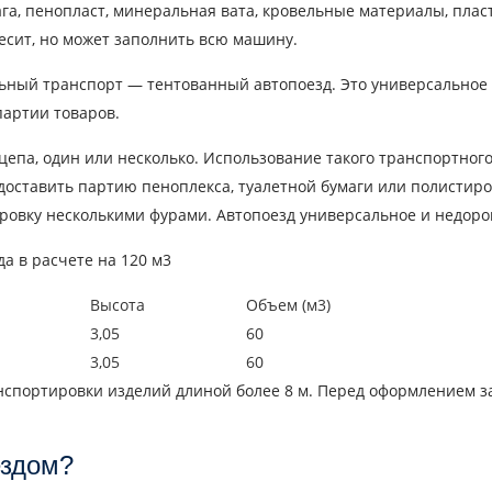
га, пенопласт, минеральная вата, кровельные материалы, пласт
весит, но может заполнить всю машину.
льный транспорт — тентованный автопоезд. Это универсальное 
партии товаров.
рицепа, один или несколько. Использование такого транспортно
оставить партию пеноплекса, туалетной бумаги или полистирол
ировку несколькими фурами. Автопоезд универсальное и недоро
а в расчете на 120 м3
Высота
Объем (м3)
3,05
60
3,05
60
нспортировки изделий длиной более 8 м. Перед оформлением з
ездом?