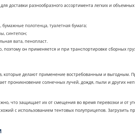
для доставки разнообразного ассортимента легких и объемных 
, бумажные полотенца, туалетная бумага;
ы, синтепон;
евозки
ьная вата, пенопласт.
Город загрузки
С
, поэтому он применяется и при транспортировке сборных гру
Наименование груза
Д
ов, которые делают применение востребованным и выгодным. 
Вес груза, ( т )
О
ет проникновение солнечных лучей, дождя, пыли и других неп
Контактный телефон
E
жно, что защищает их от смещения во время перевозки и от ут
п схожий с использованием тентовых полуприцепов. Загрузить 
вляя заявку, вы соглашаетесь на обработку персональных данн
ОТПРАВИТЬ
м