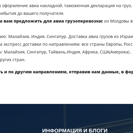
евозки
:
оформление авиа накладной, таможенная декларация на груз, 
Город загрузки
С
рибытия до вашего получателя.
м вам предложить для авиа грузоперевозки:
из Молдовы в 
Наименование груза
Д
ию: Малайзия, Индия, Сингапур. Доставка авиа грузов из Израи
Вес груза, ( т )
О
а экспресс доставки по направлениям: все страны Европы, Росси
: Малайзия, Сингапур, Тайвань.Индия, Африка, США(Америка) ,
Контактный телефон
E
ругих стран.
ь и по другим направлениям, отправив нам данные, в фо
вляя заявку, вы соглашаетесь на обработку персональных данн
ОТПРАВИТЬ
ИНФОРМАЦИЯ И БЛОГИ