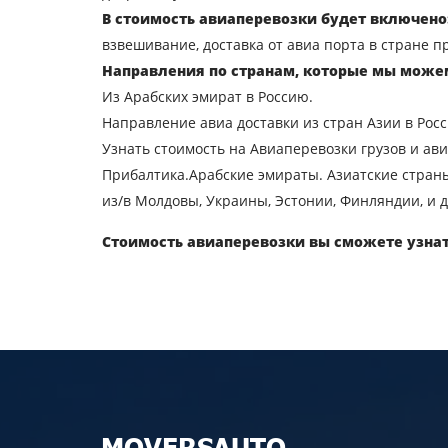
Узнать стоимость пер
В стоимость авиаперевозки будет включено
Страна загрузки
взвешивание, доставка от авиа порта в стране п
Направления по странам, которые мы може
Город выгрузки
Из Арабских эмират в Россию.
Направление авиа доставки из стран Азии в Росс
Тип транспорта
Узнать стоимость на Авиаперевозки грузов и ави
Прибалтика.Арабские эмираты. Азиатские страны
Контактное лицо
из/в Молдовы, Украины, Эстонии, Финляндии, и д
Стоимость авиаперевозки вы сможете узнат
Отпра