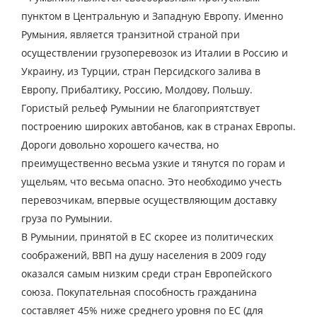
пунктом в Центральную и Западную Европу. Именно
Страна выгрузки
Румыния, является транзитной страной при
Город выгрузки
осуществлении грузоперевозок из Италии в Россию и
Украину, из Турции, стран Персидского залива в
Наименование груза
Европу, Прибалтику, Россию, Молдову, Польшу.
Дата загрузки
Гористый рельеф Румынии не благоприятствует
построению широких автобанов, как в странах Европы.
Дороги довольно хорошего качества, но
Тип транспорта
преимущественно весьма узкие и тянутся по горам и
Вес груза, ( т )
ущельям, что весьма опасно. Это необходимо учесть
перевозчикам, впервые осуществляющим доставку
Объем груза
груза по Румынии.
В Румынии, принятой в ЕС скорее из политических
соображений, ВВП на душу населения в 2009 году
оказался самым низким среди стран Европейского
Контактное лицо
союза. Покупательная способность гражданина
составляет 45% ниже среднего уровня по ЕС (для