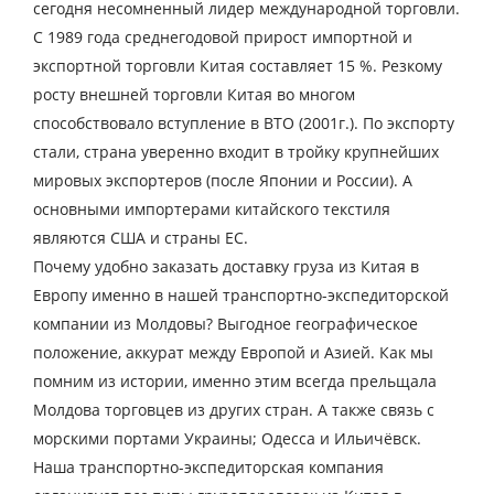
сегодня несомненный лидер международной торговли.
С 1989 года среднегодовой прирост импортной и
Контактное лицо
экспортной торговли Китая составляет 15 %. Резкому
росту внешней торговли Китая во многом
Контактный телефон
способствовало вступление в ВТО (2001г.). По экспорту
стали, страна уверенно входит в тройку крупнейших
E-mail
мировых экспортеров (после Японии и России). А
основными импортерами китайского текстиля
являются США и страны ЕС.
Отправляя заявку, вы соглашаетесь на
Почему удобно заказать доставку груза из Китая в
обработку персональных данных.
Европу именно в нашей транспортно-экспедиторской
компании из Молдовы? Выгодное географическое
положение, аккурат между Европой и Азией. Как мы
ОТПРАВИТЬ
помним из истории, именно этим всегда прельщала
Молдова торговцев из других стран. А также связь с
морскими портами Украины; Одесса и Ильичёвск.
Наша транспортно-экспедиторская компания