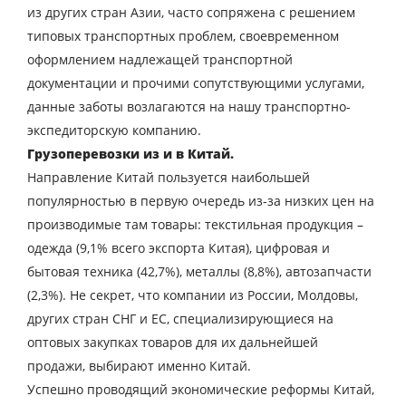
из других стран Азии, часто сопряжена с решением
перевозки
типовых транспортных проблем, своевременном
Страна загрузки
оформлением надлежащей транспортной
документации и прочими сопутствующими услугами,
Город загрузки
данные заботы возлагаются на нашу транспортно-
Страна выгрузки
экспедиторскую компанию.
Грузоперевозки из и в Китай.
Город выгрузки
Направление Китай пользуется наибольшей
Наименование груза
популярностью в первую очередь из-за низких цен на
Дата загрузки
производимые там товары: текстильная продукция –
одежда (9,1% всего экспорта Китая), цифровая и
бытовая техника (42,7%), металлы (8,8%), автозапчасти
Тип транспорта
(2,3%). Не секрет, что компании из России, Молдовы,
Вес груза, ( т )
других стран СНГ и ЕС, специализирующиеся на
оптовых закупках товаров для их дальнейшей
Объем груза
продажи, выбирают именно Китай.
Успешно проводящий экономические реформы Китай,