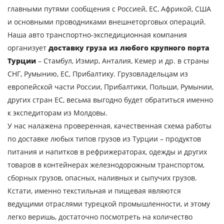
Объем груза
главными путями сообщения с Россией, ЕС, Африкой, США
и основными проводниками внешнеторговых операций.
Наша авто транспортно-экспедиционная компания
организует
доставку груза из любого крупного порта
Контактное лицо
Турции
– Стамбул, Измир, Анталия, Кемер и др. в страны
СНГ, Румынию, ЕС, Прибалтику. Грузовладельцам из
Контактный телефон
европейской части России, Прибалтики, Польши, Румынии,
других стран ЕС, весьма выгодно будет обратиться именно
E-mail
к экспедиторам из Молдовы.
У нас налажена проверенная, качественная схема работы
по доставке любых типов грузов из Турции – продуктов
Отправляя заявку, вы соглашаетесь на
питания и напитков в рефрижераторах, одежды и других
обработку персональных данных.
товаров в контейнерах железнодорожным транспортом,
сборных грузов, опасных, наливных и сыпучих грузов.
Кстати, именно текстильная и пищевая являются
ОТПРАВИТЬ
ведущими отраслями турецкой промышленности, и этому
легко веришь, достаточно посмотреть на количество