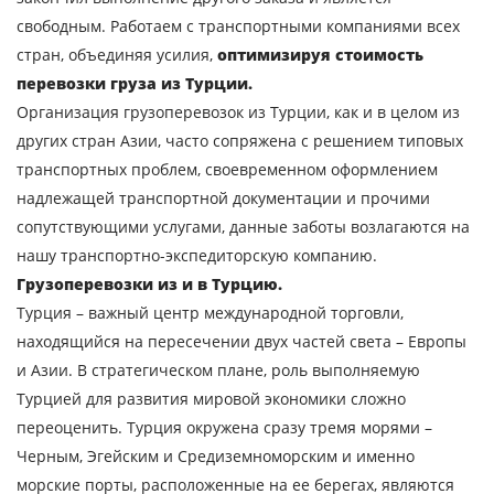
свободным. Работаем с транспортными компаниями всех
Узнать стоимость
стран, объединяя усилия,
оптимизируя стоимость
перевозки груза из Турции.
перевозки
Организация грузоперевозок из Турции, как и в целом из
Страна загрузки
других стран Азии, часто сопряжена с решением типовых
транспортных проблем, своевременном оформлением
Город загрузки
надлежащей транспортной документации и прочими
Страна выгрузки
сопутствующими услугами, данные заботы возлагаются на
Город выгрузки
нашу транспортно-экспедиторскую компанию.
Грузоперевозки из и в Турцию.
Наименование груза
Турция – важный центр международной торговли,
Дата загрузки
находящийся на пересечении двух частей света – Европы
и Азии. В стратегическом плане, роль выполняемую
Турцией для развития мировой экономики сложно
Тип транспорта
переоценить. Турция окружена сразу тремя морями –
Вес груза, ( т )
Черным, Эгейским и Средиземноморским и именно
морские порты, расположенные на ее берегах, являются