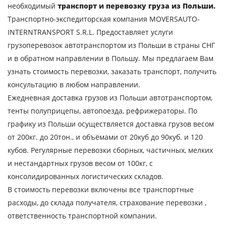
необходимый
транспорт и перевозку груза из Польши.
Транспортно-экспедиторская компания MOVERSAUTO-
INTERNTRANSPORT S.R.L. Предоставляет услуги
грузоперевозок автотранспортом из Польши в страны СНГ
и в обратном направлении в Польшу. Мы предлагаем Вам
узнать стоимость перевозки, заказать транспорт, получить
консультацию в любом направлении.
Ежедневная доставка грузов из Польши автотранспортом,
тенты полуприцепы, автопоезда, рефрижераторы. По
графику из Польши осуществляется доставка грузов весом
от 200кг. до 20тон., и объёмами от 20куб до 90куб. и 120
кубов. Регулярные перевозки сборных, частичных, мелких
Узнать стоимость
и нестандартных грузов весом от 100кг, с
перевозки
консолидированных логистических складов.
Страна загрузки
В стоимость перевозки включены все транспортные
расходы, до склада получателя, страхование перевозки ,
Город загрузки
ответственность транспортной компании.
Страна выгрузки