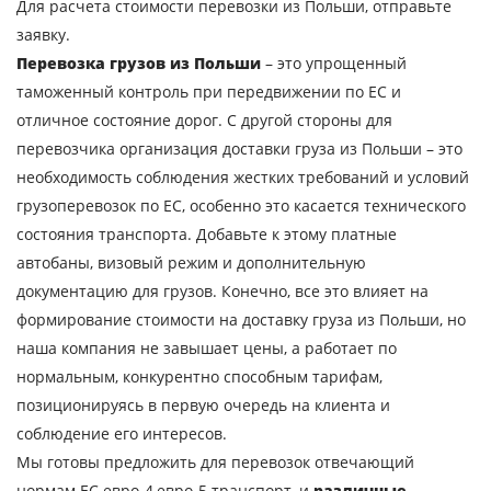
Для расчета стоимости перевозки из Польши, отправьте
заявку.
Город выгрузки
Перевозка грузов из Польши
– это упрощенный
Наименование груза
таможенный контроль при передвижении по ЕС и
отличное состояние дорог. С другой стороны для
Дата загрузки
перевозчика организация доставки груза из Польши – это
необходимость соблюдения жестких требований и условий
Тип транспорта
грузоперевозок по ЕС, особенно это касается технического
Вес груза, ( т )
состояния транспорта. Добавьте к этому платные
автобаны, визовый режим и дополнительную
Объем груза
документацию для грузов. Конечно, все это влияет на
формирование стоимости на доставку груза из Польши, но
наша компания не завышает цены, а работает по
нормальным, конкурентно способным тарифам,
Контактное лицо
позиционируясь в первую очередь на клиента и
соблюдение его интересов.
Контактный телефон
Мы готовы предложить для перевозок отвечающий
нормам ЕС евро-4,евро-5 транспорт, и
различные