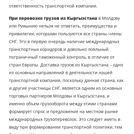
Страна выгрузки
ответственность транспортной компании.
Город выгрузки
При перевозке грузов из Кыргызстана
в Молдову
или Румынию нельзя не отметить, преимущества и
Наименование груза
привилегии, которыми пользуются все страны-члены
Дата загрузки
СНГ. Это в первую очередь наличие международных
транспортных коридоров и довольно лояльный
Тип транспорта
пограничный таможенный контроль, в отличие от
стран Европы. Доставка грузов из Кыргызстана – одно
Вес груза, ( т )
из основных направлений в деятельности нашей
транспортной компании, поскольку данная страна, как
Объем груза
и другие участницы СНГ, является одним из основных
торговых партнеров Молдовы и Кыргызстана, и
именно объем грузооборота между этими странами
формирует спрос и предложение на местном рынке
Контактное лицо
международных грузоперевозок. Это следует иметь в
виду при формировании транспортной политики, тем
Контактный телефон