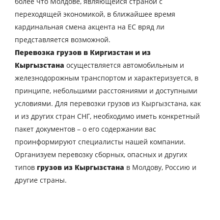
более что Молдове, являющейся страной с
переходящей экономикой, в ближайшее время
E-mail
кардинальная смена акцента на ЕС вряд ли
представляется возможной.
Перевозка грузов в Киргизстан и из
Отправляя заявку, вы соглашаетесь на
Кыргызстана
осуществляется автомобильным и
обработку персональных данных.
железнодорожным транспортом и характеризуется, в
принципе, небольшими расстояниями и доступными
условиями. Для перевозки грузов из Кыргызстана, как
ОТПРАВИТЬ
и из других стран СНГ, необходимо иметь конкретный
пакет документов – о его содержании вас
проинформируют специалисты нашей компании.
Организуем перевозку сборных, опасных и других
типов
грузов из Кыргызстана
в Молдову, Россию и
другие страны.