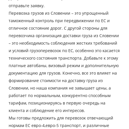
отправьте заявку.
Город выгрузки
Перевозка грузов из Словении – это упрощенный
Наименование груза
таможенный контроль при передвижении по ЕС и
отличное состояние дорог. С другой стороны для
Дата загрузки
перевозчика организация доставки груза из Словении
– это необходимость соблюдения жестких требований
Тип транспорта
и условий грузоперевозок по ЕС, особенно это касается
Вес груза, ( т )
технического состояния транспорта. Добавьте к этому
платные автобаны, визовый режим и дополнительную
документацию для грузов. Конечно, все это влияет на
Объем груза
формирование стоимости на доставку груза из
Словении, но наша компания не завышает цены, а
работает по нормальным, конкурентно способным
Контактное лицо
тарифам, позиционируясь в первую очередь на
клиента и соблюдение его интересов.
Мы готовы предложить для перевозок отвечающий
Контактный телефон
нормам ЕС евро-4,евро-5 транспорт, и различные