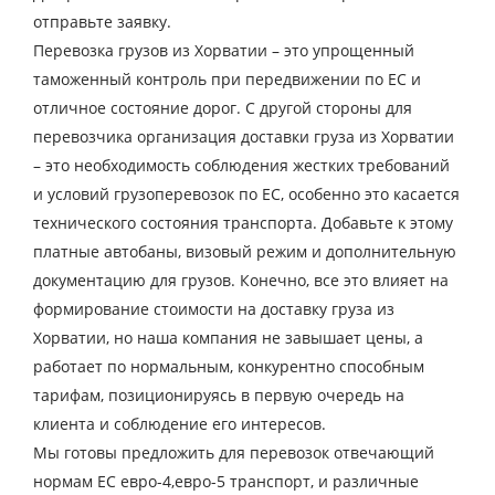
отправьте заявку.
Город выгрузки
Перевозка грузов из Хорватии – это упрощенный
Наименование груза
таможенный контроль при передвижении по ЕС и
отличное состояние дорог. С другой стороны для
Дата загрузки
перевозчика организация доставки груза из Хорватии
– это необходимость соблюдения жестких требований
Тип транспорта
и условий грузоперевозок по ЕС, особенно это касается
Вес груза, ( т )
технического состояния транспорта. Добавьте к этому
платные автобаны, визовый режим и дополнительную
документацию для грузов. Конечно, все это влияет на
Объем груза
формирование стоимости на доставку груза из
Хорватии, но наша компания не завышает цены, а
работает по нормальным, конкурентно способным
Контактное лицо
тарифам, позиционируясь в первую очередь на
клиента и соблюдение его интересов.
Мы готовы предложить для перевозок отвечающий
Контактный телефон
нормам ЕС евро-4,евро-5 транспорт, и различные