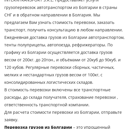
грузоперевозок автотранспортом из Болгарии в страны
СНГ и в обратном направлении в Болгария. Мы
предлагаем Вам узнать стоимость перевозки, заказать
транспорт, получить консультацию в любом направлении.
Ежедневная доставка грузов из Болгарии автотранспортом,
тенты полуприцепы, автопоезда, рефрижераторы. По
графику из Болгарии осуществляется доставка грузов
весом от 200кг. до 20тон., и объёмами от 20куб до 90куб. и
120 кубов. Регулярные перевозки сборных, частичных,
Узнать стоимость
мелких и нестандартных грузов весом от 100кг, с
консолидированных логистических складов.
перевозки
В стоимость перевозки включены все транспортные
Страна загрузки
расходы, до склада получателя, страхование перевозки ,
Город загрузки
ответственность транспортной компании.
Для расчета стоимости перевозки из Болгарии, отправьте
Страна выгрузки
заявку.
Город выгрузки
Перевозка грузов из Болгарии
– это упрощенный