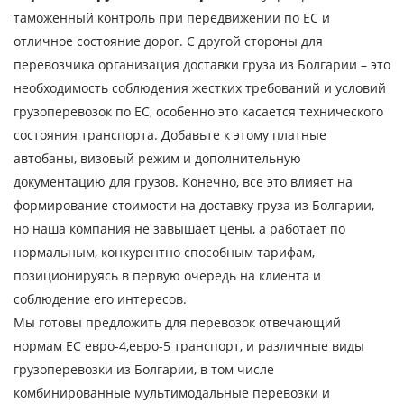
таможенный контроль при передвижении по ЕС и
Наименование груза
отличное состояние дорог. С другой стороны для
Дата загрузки
перевозчика организация доставки груза из Болгарии – это
необходимость соблюдения жестких требований и условий
грузоперевозок по ЕС, особенно это касается технического
Тип транспорта
состояния транспорта. Добавьте к этому платные
Вес груза, ( т )
автобаны, визовый режим и дополнительную
документацию для грузов. Конечно, все это влияет на
Объем груза
формирование стоимости на доставку груза из Болгарии,
но наша компания не завышает цены, а работает по
нормальным, конкурентно способным тарифам,
позиционируясь в первую очередь на клиента и
Контактное лицо
соблюдение его интересов.
Мы готовы предложить для перевозок отвечающий
Контактный телефон
нормам ЕС евро-4,евро-5 транспорт, и различные виды
грузоперевозки из Болгарии, в том числе
E-mail
комбинированные мультимодальные перевозки и