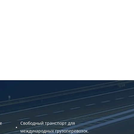
трана выгрузки
ата загрузки
бъем груза
-mail
ых.
е
Свободный транспорт для
международных грузоперевозок.