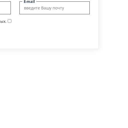
E-mail
ых.