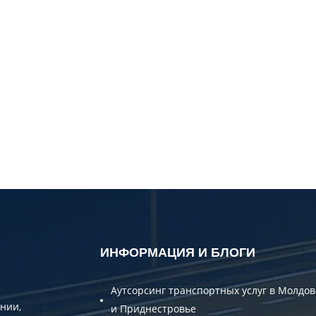
Город загрузки
С
Наименование груза
Д
Вес груза, ( т )
О
Контактный телефон
E
вляя заявку, вы соглашаетесь на обработку персональных данн
ОТПРАВИТЬ
ИНФОРМАЦИЯ И БЛОГИ
Аутсорсинг транспортных услуг в Молдов
нии,
и Приднестровье