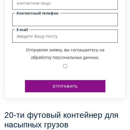
Контактный телефон
E-mail
Отправляя заявку, вы соглашаетесь на
обработку персональных данных.
Узнать стоимость
ОТПРАВИТЬ
перевозки
Страна загрузки
20-ти футовый контейнер для
Город загрузки
насыпных грузов
Страна выгрузки