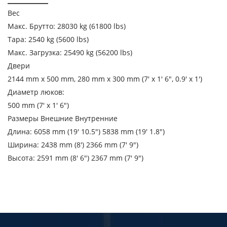
Город выгрузки
Вес
Макс. Брутто: 28030 kg (61800 lbs)
Наименование груза
Тара: 2540 kg (5600 lbs)
Дата загрузки
Макс. Загрузка: 25490 kg (56200 lbs)
Двери
2144 mm x 500 mm, 280 mm x 300 mm (7′ x 1′ 6″, 0.9′ x 1′)
Тип транспорта
Диаметр люков:
Вес груза, ( т )
500 mm (7′ x 1′ 6″)
Размеры Внешние Внутренние
Объем груза
Длина: 6058 mm (19′ 10.5″) 5838 mm (19′ 1.8″)
Ширина: 2438 mm (8′) 2366 mm (7′ 9″)
Высота: 2591 mm (8′ 6″) 2367 mm (7′ 9″)
Контактное лицо
Контактный телефон