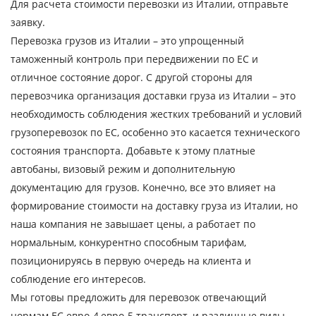
Для расчета стоимости перевозки из Италии, отправьте
Город выгрузки
заявку.
Перевозка грузов из Италии – это упрощенный
Наименование груза
таможенный контроль при передвижении по ЕС и
Дата загрузки
отличное состояние дорог. С другой стороны для
перевозчика организация доставки груза из Италии – это
Тип транспорта
необходимость соблюдения жестких требований и условий
грузоперевозок по ЕС, особенно это касается технического
Вес груза, ( т )
состояния транспорта. Добавьте к этому платные
автобаны, визовый режим и дополнительную
Объем груза
документацию для грузов. Конечно, все это влияет на
формирование стоимости на доставку груза из Италии, но
наша компания не завышает цены, а работает по
нормальным, конкурентно способным тарифам,
Контактное лицо
позиционируясь в первую очередь на клиента и
соблюдение его интересов.
Контактный телефон
Мы готовы предложить для перевозок отвечающий
нормам ЕС евро-4,евро-5 транспорт, и различные виды