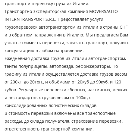
транспорт и перевозку груза из Италии.
Транспортно-экспедиторская компания MOVERSAUTO-
INTERNTRANSPORT S.R.L. Предоставляет услуги
грузоперевозок автотранспортом из Италии в страны СНГ
и в обратном направлении в Италию. Мы предлагаем Вам
узнать стоимость перевозки, заказать транспорт, получить
консультацию в любом направлении.
Ежедневная доставка грузов из Италии автотранспортом,
тенты полуприцепы, автопоезда, рефрижераторы. По
графику из Италии осуществляется доставка грузов весом
от 200кг. до 20тон., и объёмами от 20куб до 90куб. и 120
Узнать стоимость
кубов. Регулярные перевозки сборных, частичных, мелких
перевозки
и нестандартных грузов весом от 100кг, с
консолидированных логистических складов.
Страна загрузки
В стоимость перевозки включены все транспортные
Город загрузки
расходы, до склада получателя, страхование перевозки ,
ответственность транспортной компании.
Страна выгрузки