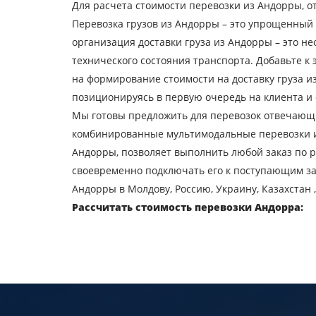
Для расчета стоимости перевозки из Андорры, от
Узнать стоимость пер
Перевозка грузов из Андорры – это упрощенный
организация доставки груза из Андорры – это не
Страна загрузки
технического состояния транспорта. Добавьте к
Город выгрузки
на формирование стоимости на доставку груза и
позиционируясь в первую очередь на клиента и 
Мы готовы предложить для перевозок отвечающи
Тип транспорта
комбинированные мультимодальные перевозки и 
Андорры, позволяет выполнить любой заказ по 
Контактное лицо
своевременно подключать его к поступающим зак
Андорры в Молдову, Россию, Украину, Казахстан ,
Отпра
Рассчитать стоимость перевозки Андорра: