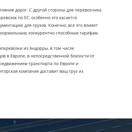
ояние дорог. С другой стороны для перевозчика
евозок по ЕС, особенно это касается
трана выгрузки
ментацию для грузов. Конечно, все это влияет
ата загрузки
о нормальным, конкурентно способным тарифам,
перевозки из Андорры, в том числе
бъем груза
в в Европе, в непосредственной близости от
ередвижением транспорта по Европе и
-mail
иторская компания доставит ваш груз из
ых.