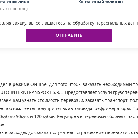
нтактное лицо
Контактный телефон
вляя заявку, вы соглашаетесь на обработку персональных данн
ОТПРАВИТЬ
дел в режиме ON-line. Для того чтобы заказать необходимый тр
TO-INTERNTRANSPORT S.R.L. Предоставляет услуги грузоперев
гаем Вам узнать стоимость перевозки, заказать транспорт, по
нспортом, тенты полуприцепы, автопоезда, рефрижераторы. По
 20куб до 90куб. и 120 кубов. Регулярные перевозки сборных, ча
ов.
ые расходы, до склада получателя, страхование перевозки , о