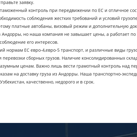
правьте заявку.
евозки
 таможенный контроль при передвижении по ЕС и отличное сост
обходимость соблюдения жестких требований и условий грузопер
Город загрузки
С
 этому платные автобаны, визовый режим и дополнительную доку
Наименование груза
Д
з Андорры, но наша компания не завышает цены, а работает п
соблюдение его интересов.
й нормам ЕС евро-4,евро-5 транспорт, и различные виды грузо
Вес груза, ( т )
О
перевозки сборных грузов. Наличие консолидированных складо
разумным ценам. Важно лишь вести грамотный контроль над п
Контактный телефон
E
азам на доставку груза из Андорры. Наша транспортно-экспед
Узбекистан, качественно, недорого и в срок.
вляя заявку, вы соглашаетесь на обработку персональных данн
ОТПРАВИТЬ