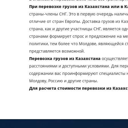
При перевозке грузов из Казахстана
или в К
Узнать стоимость пер
страны-члены СНГ. Это в первую очередь нали
отличие от стран Европы. Доставка грузов из К
Страна загрузки
страна, как и другие участницы СНГ, является 
Город выгрузки
странами формирует спрос и предложение на ме
политики, тем более что Молдове, являющейся с
Тип транспорта
представляется возможной.
Перевозка грузов из Казахстана
осуществляе
Контактное лицо
расстояниями и доступными условиями. Для перев
содержании вас проинформируют специалисты 
Молдову, Россию и другие страны.
Отпра
Для расчета стоимости перевозки из Казахс