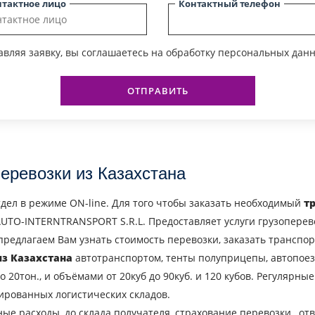
нтактное лицо
Контактный телефон
вляя заявку, вы соглашаетесь на обработку персональных данн
ОТПРАВИТЬ
перевозки из Казахстана
дел в режиме ON-line. Для того чтобы заказать необходимый
т
TO-INTERNTRANSPORT S.R.L. Предоставляет услуги грузоперево
предлагаем Вам узнать стоимость перевозки, заказать транспо
из Казахстана
автотранспортом, тенты полуприцепы, автопоез
до 20тон., и объёмами от 20куб до 90куб. и 120 кубов. Регулярн
дированных логистических складов.
ые расходы, до склада получателя, страхование перевозки , о