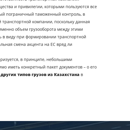
ества и привилегии, которыми пользуются все
ный пограничный таможенный контроль, в
й транспортной компании, поскольку данная
трана выгрузки
 именно объем грузооборота между этими
ата загрузки
ть в виду при формировании транспортной
льная смена акцента на ЕС вряд ли
бъем груза
ризуется, в принципе, небольшими
-mail
имо иметь конкретный пакет документов – о его
 других типов грузов из Казахстана
в
ых.