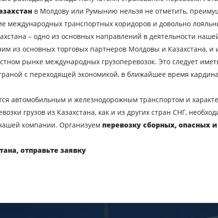
азахстан
в Молдову или Румынию нельзя не отметить, преимущ
евозки
чие международных транспортных коридоров и довольно лояль
азахстана – одно из основных направлений в деятельности наше
Город загрузки
С
одним из основных торговых партнеров Молдовы и Казахстана, и
Наименование груза
Д
стном рынке международных грузоперевозок. Это следует име
траной с переходящей экономикой, в ближайшее время кардина
Вес груза, ( т )
О
тся автомобильным и железнодорожным транспортом и характе
Контактный телефон
E
озки грузов из Казахстана, как и из других стран СНГ, необход
нашей компании. Организуем
перевозку сборных, опасных и
вляя заявку, вы соглашаетесь на обработку персональных данн
тана, отправьте заявку
ОТПРАВИТЬ